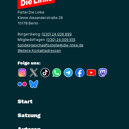
Partei Die Linke
Kleine Alexanderstraße 28
10178 Berlin
Bürgerdialog:
(030) 24 009 999
Mitgliedsfragen:
(030) 24 009 555
bundesgeschaeftsstelle@die-linke.de
Weitere Kontaktadressen
Folge uns:
(Link öffnet ein neues Fenster)
(Link öffnet ein neues Fenster)
(Link öffnet ein neues Fenster)
(Link öffnet ein neues Fenster)
(Link öffnet ein neues Fenster)
(Link öffnet ein neues Fe
(Link öffnet ein n
(Link öffne
(Link öffnet ein neues Fenster)
(Link öffnet ein neues Fenster)
Start
Satzung