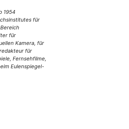
b 1954
hsinstitutes für
 Bereich
ter für
ellen Kamera, für
redakteur für
iele, Fernsehfilme,
beim Eulenspiegel-