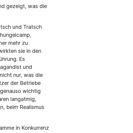
nd gezeigt, was die
atsch und Tratsch
chungelcamp,
mer mehr zu
rkten sie in den
ührung. Es
opagandist und
nicht nur, was die
tzer der Betriebe
 genauso wichtig
aren langatmig,
on, beim Realismus
ramme in Konkurrenz