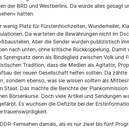
en der BRD und Westberlins. Da wurde alles gesagt u
ehen« hatten.
r wenig Platz für Fürstenhochzeiten, Wunderheiler, Kl
ekulationen. Da warteten die Bewährungen nicht im Ds
ßbaustellen. Aber die Sender wurden publizistisch im
n nach unten, ohne kritische Rückkoppelung. Damit wi
s Sprengsatz denn als Bindeglied zwischen Volk und F
istischen Tradition, dass die Medien als Agitator, Pr
fbau der neuen Gesellschaft helfen sollten. Da zählte 
en
, sondern ebenso, was sie wissen
sollten
als Mitbesi
m Staat. Das machte die Berichte der Plankommission
chen Börsenkurse. Doch viele Artikel und Sendungen w
efärbt. Es wuchsen die Defizite bei der Erstinformati
ertrauenswürdigkeit.
DDR-Fernsehen damals, als es nur zwei bis fünf Prog