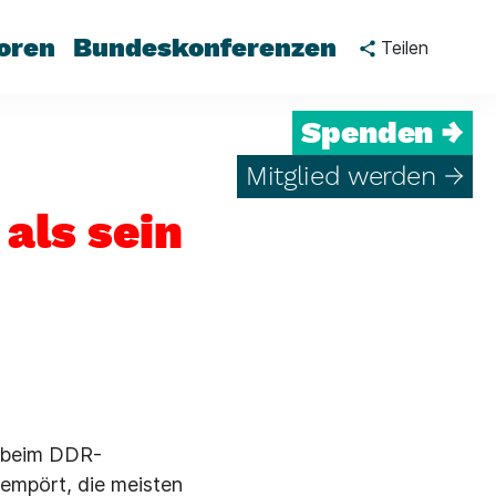
oren
Bundeskonferenzen
Teilen
Spenden →
Mitglied werden →
als sein
s beim DDR-
 empört, die meisten