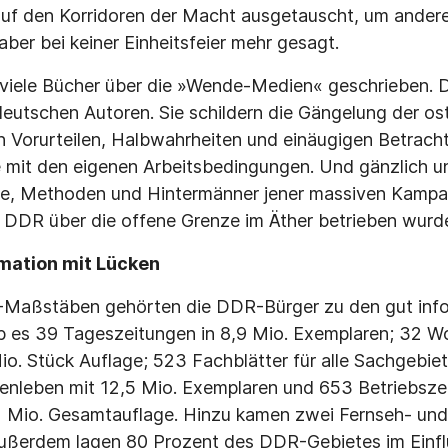
 auf den Korridoren der Macht ausgetauscht, um andere
ber bei keiner Einheitsfeier mehr gesagt.
viele Bücher über die »Wende-Medien« geschrieben. D
utschen Autoren. Sie schildern die Gängelung der o
 Vorurteilen, Halbwahrheiten und einäugigen Betracht
e mit den eigenen Arbeitsbedingungen. Und gänzlich un
le, Methoden und Hintermänner jener massiven Kampa
r DDR über die offene Grenze im Äther betrieben wurd
mation mit Lücken
aßstäben gehörten die DDR-Bürger zu den gut inf
gab es 39 Tageszeitungen in 8,9 Mio. Exemplaren; 32 
 Mio. Stück Auflage; 523 Fachblätter für alle Sachgebie
enleben mit 12,5 Mio. Exemplaren und 653 Betriebsze
2 Mio. Gesamtauflage. Hinzu kamen zwei Fernseh- und 
ßerdem lagen 80 Prozent des DDR-Gebietes im Einfl