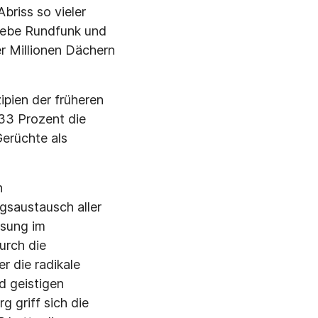
briss so vieler
riebe Rundfunk und
er Millionen Dächern
ipien der früheren
 33 Prozent die
erüchte als
n
gsaustausch aller
isung im
urch die
r die radikale
d geistigen
 griff sich die