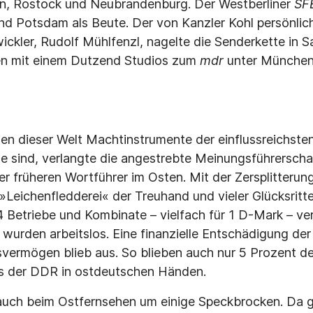
n, Rostock und Neubrandenburg. Der Westberliner
SF
 und Potsdam als Beute. Der von Kanzler Kohl persönli
ckler, Rudolf Mühlfenzl, nagelte die Senderkette in 
en mit einem Dutzend Studios zum
mdr
unter München
n dieser Welt Machtinstrumente der einflussreichsten
 sind, verlangte die angestrebte Meinungsführerschaf
r früheren Wortführer im Osten. Mit der Zersplitterung
Leichenfledderei« der Treuhand und vieler Glücksritter
Betriebe und Kombinate – vielfach für 1 D-Mark – ver
wurden arbeitslos. Eine finanzielle Entschädigung der
vermögen blieb aus. So blieben auch nur 5 Prozent d
 der DDR in ostdeutschen Händen.
 auch beim Ostfernsehen um einige Speckbrocken. Da g