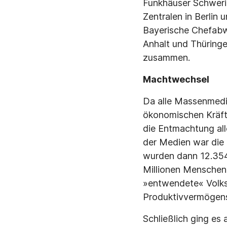
Funkhäuser Schweri
Zentralen in Berlin
Bayerische Chefabwi
Anhalt und Thüring
zusammen.
Machtwechsel
Da alle Massenmedie
ökonomischen Kräfte
die Entmachtung alle
der Medien war die »
wurden dann 12.354 
Millionen Menschen 
»entwendete« Volks
Produktivvermögens
Schließlich ging es