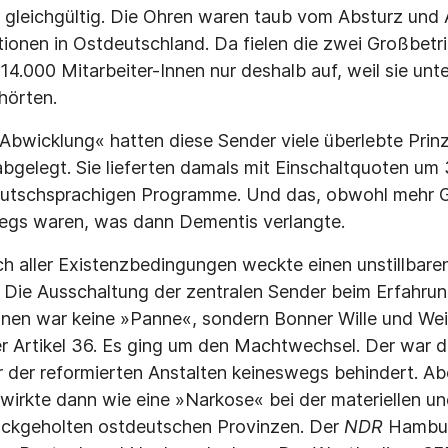
gleichgültig. Die Ohren waren taub vom Absturz und A
utionen in Ostdeutschland. Da fielen die zwei Großbet
14.000 Mitarbeiter-Innen nur deshalb auf, weil sie unt
hörten.
Abwicklung« hatten diese Sender viele überlebte Prinz
 abgelegt. Sie lieferten damals mit Einschaltquoten um
utschsprachigen Programme. Und das, obwohl mehr G
egs waren, was dann Dementis verlangte.
h aller Existenzbedingungen weckte einen unstillbare
 Die Ausschaltung der zentralen Sender beim Erfahrun
nen war keine »Panne«, sondern Bonner Wille und We
er Artikel 36. Es ging um den Machtwechsel. Der war d
 der reformierten Anstalten keineswegs behindert. Abe
irkte dann wie eine »Narkose« bei der materiellen un
ückgeholten ostdeutschen Provinzen. Der
NDR
Hamburg