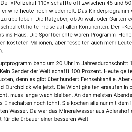
 Der »Polizeiruf 110« schaffte oft zwischen 45 und 5
 er wird heute noch wiederholt. Das Kinderprogramm w
u überleben. Die Ratgeber, ob Anwalt oder Gartenfee
sehballett holte Preise auf allen Kontinenten. Der »Ke
ars ins Haus. Die Sportberichte waren Programm-Höhe
en kosteten Millionen, aber fesselten auch mehr Leute 
n.
uptprogramm band um 20 Uhr im Jahresdurchschnitt 
Kein Sender der Welt schafft 100 Prozent. Heute gelt
oten, denn es gibt über hundert Fernsehkanäle. Aber d
d Durchblick wie jetzt. Die Wichtigkeiten ersaufen in 
ucht, muss lange wach bleiben. An den meisten Abende
s Einschalten noch lohnt. Sie kochen alle nur mit dem 
rten Wasser. Da war das Mineralwasser aus Adlershof
 für die Erbauer einer besseren Welt.