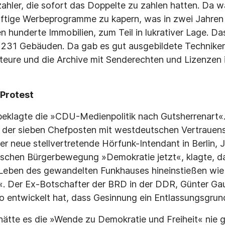
ahler, die sofort das Doppelte zu zahlen hatten. Da 
nftige Werbeprogramme zu kapern, was in zwei Jahre
n hunderte Immobilien, zum Teil in lukrativer Lage. Da
 231 Gebäuden. Da gab es gut ausgebildete Techniker
teure und die Archive mit Senderechten und Lizenzen 
 Protest
eklagte die »CDU-Medienpolitik nach Gutsherrenart«
f der sieben Chefposten mit westdeutschen Vertrauen
r neue stellvertretende Hörfunk-Intendant in Berlin, J
utschen Bürgerbewegung »Demokratie jetzt«, klagte, d
 Leben des gewandelten Funkhauses hineinstießen wie
«. Der Ex-Botschafter der BRD in der DDR, Günter Gau
o entwickelt hat, dass Gesinnung ein Entlassungsgrund
s hätte es die »Wende zu Demokratie und Freiheit« nie