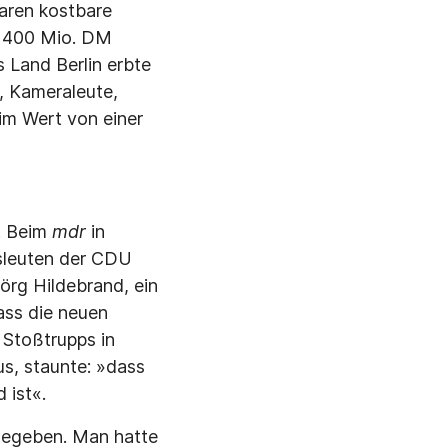
waren kostbare
n 400 Mio. DM
s Land Berlin erbte
, Kameraleute,
im Wert von einer
. Beim
mdr
in
sleuten der CDU
örg Hildebrand, ein
ass die neuen
 Stoßtrupps in
s, staunte: »dass
 ist«.
 gegeben. Man hatte