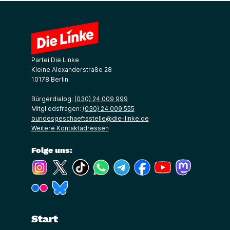
Partei Die Linke
Kleine Alexanderstraße 28
10178 Berlin
Bürgerdialog:
(030) 24 009 999
Mitgliedsfragen:
(030) 24 009 555
bundesgeschaeftsstelle@die-linke.de
Weitere Kontaktadressen
Folge uns:
(Link öffnet ein neues Fenster)
(Link öffnet ein neues Fenster)
(Link öffnet ein neues Fenster)
(Link öffnet ein neues Fenster)
(Link öffnet ein neues Fenster)
(Link öffnet ein neues Fe
(Link öffnet ein n
(Link öffne
(Link öffnet ein neues Fenster)
(Link öffnet ein neues Fenster)
Start