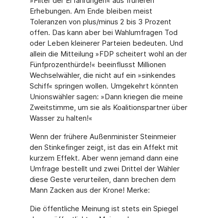
»Filter der Erfahrungen« aus früheren
Erhebungen. Am Ende bleiben meist
Toleranzen von plus/minus 2 bis 3 Prozent
offen. Das kann aber bei Wahlumfragen Tod
oder Leben kleinerer Parteien bedeuten. Und
allein die Mitteilung »FDP scheitert wohl an der
Fünfprozenthürde!« beeinflusst Millionen
Wechselwähler, die nicht auf ein »sinkendes
Schiff« springen wollen. Umgekehrt könnten
Unionswähler sagen: »Dann kriegen die meine
Zweitstimme, um sie als Koalitionspartner über
Wasser zu halten!«
Wenn der frühere Außenminister Steinmeier
den Stinkefinger zeigt, ist das ein Affekt mit
kurzem Effekt. Aber wenn jemand dann eine
Umfrage bestellt und zwei Drittel der Wähler
diese Geste verurteilen, dann brechen dem
Mann Zacken aus der Krone! Merke:
Die öffentliche Meinung ist stets ein Spiegel