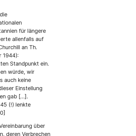
die
ationalen
nnien für längere
erte allenfalls auf
hurchill an Th.
r 1944):
ten Standpunkt ein.
gen würde, wir
es auch keine
ieser Einstellung
en gab […].
45 (!) lenkte
10]
Vereinbarung über
en, deren Verbrechen