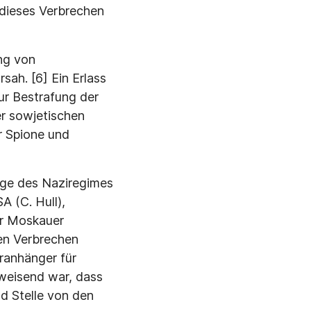
dieses Verbrechen
ng von
ah. [6] Ein Erlass
r Bestrafung der
r sowjetischen
r Spione und
]
lage des Naziregimes
A (C. Hull),
er Moskauer
en Verbrechen
eranhänger für
weisend war, dass
nd Stelle von den