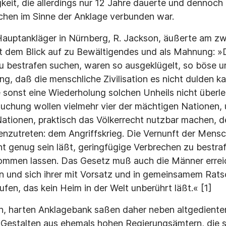
igkeit, die allerdings nur 12 Jahre dauerte und dennoc
chen im Sinne der Anklage verbunden war.
Hauptankläger in Nürnberg, R. Jackson, äußerte am zw
 dem Blick auf zu Bewältigendes und als Mahnung: »D
zu bestrafen suchen, waren so ausgeklügelt, so böse 
g, daß die menschliche Zivilisation es nicht dulden k
e sonst eine Wiederholung solchen Unheils nicht überle
suchung wollen vielmehr vier der mächtigen Nationen, 
ationen, praktisch das Völkerrecht nutzbar machen, 
enzutreten: dem Angriffskrieg. Die Vernunft der Mensc
t genug sein läßt, geringfügige Verbrechen zu bestrafe
ommen lassen. Das Gesetz muß auch die Männer erreic
n und sich ihrer mit Vorsatz und in gemeinsamem Rat
ufen, das kein Heim in der Welt unberührt läßt.« [1]
, harten Anklagebank saßen daher neben altgedienten 
m Gestalten aus ehemals hohen Regierungsämtern, die 