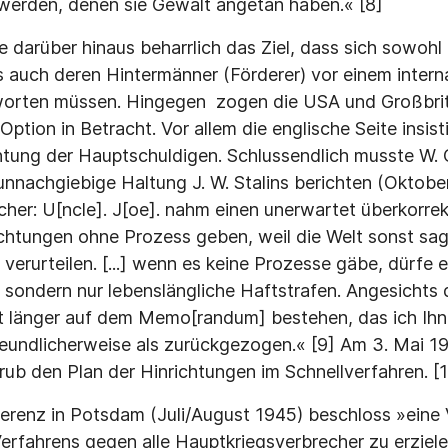
 werden, denen sie Gewalt angetan haben.« [8]
 darüber hinaus beharrlich das Ziel, dass sich sowohl 
s auch deren Hintermänner (Förderer) vor einem intern
worten müssen. Hingegen zogen die USA und Großbrita
Option in Betracht. Vor allem die englische Seite insisti
chtung der Hauptschuldigen. Schlussendlich musste W. C
unnachgiebige Haltung J. W. Stalins berichten (Oktobe
her: U[ncle]. J[oe]. nahm einen unerwartet überkorrek
ichtungen ohne Prozess geben, weil die Welt sonst sa
 verurteilen. [...] wenn es keine Prozesse gäbe, dürfe 
 sondern nur lebenslängliche Haftstrafen. Angesichts d
t länger auf dem Memo[randum] bestehen, das ich Ihn
reundlicherweise als zurückgezogen.« [9] Am 3. Mai 19
ub den Plan der Hinrichtungen im Schnellverfahren. [
erenz in Potsdam (Juli/August 1945) beschloss »eine 
rfahrens gegen alle Hauptkriegsverbrecher zu erziel