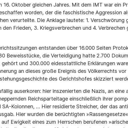
 16. Oktober gleichen Jahres. Mit dem IMT war ein Prä
geschaffen worden, der die faschistische Aggression a
hen verurteilte. Die Anklage lautete: 1. Verschwörung
 den Frieden, 3. Kriegsverbrechen und 4. Verbrechen 
ichtssitzungen entstanden über 16.000 Seiten Protoko
630 Beweisstücke, die Verteidigung hatte 2.700 Doku
gehört und 300.000 eidesstattliche Erklärungen ware
nnerung an dieses große Ereignis des Völkerrechts vor
ntstehungsgeschichte des Gerichtshofes skizziert werd
fällig auserkoren: hier inszenierten die Nazis, an eine a
heppernden Reichsparteitage einschließlich ihrer po
 SA-Kolonnen, … Hier residierte Streicher, der das ant
sgab. Hier wurden die berüchtigten »Rassengesetze« 
 auf Ewigkeit eines zum Herrschen berufenen »arisch