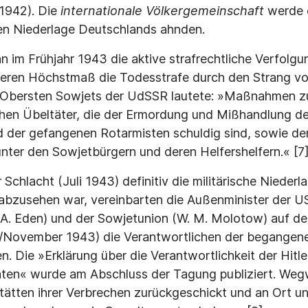
1942). Die
internationale Völkergemeinschaft
werde 
hen Niederlage Deutschlands ahnden.
 im Frühjahr 1943 die aktive strafrechtliche Verfolgu
eren Höchstmaß die Todesstrafe durch den Strang vors
 Obersten Sowjets der UdSSR lautete: »Maßnahmen zu
chen Übeltäter, die der Ermordung und Mißhandlung de
d der gefangenen Rotarmisten schuldig sind, sowie de
unter den Sowjetbürgern und deren Helfershelfern.« [7
 Schlacht (Juli 1943) definitiv die militärische Nieder
 abzusehen war, vereinbarten die Außenminister der US
 A. Eden) und der Sowjetunion (W. M. Molotow) auf d
/November 1943) die Verantwortlichen der begangen
en. Die »Erklärung über die Verantwortlichkeit der Hitl
ten« wurde am Abschluss der Tagung publiziert. Weg
Stätten ihrer Verbrechen zurückgeschickt und an Ort u