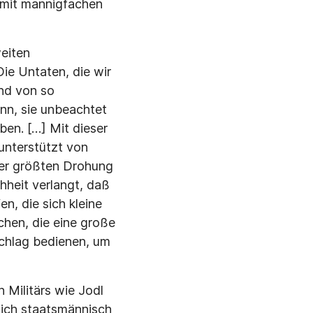
h mit mannigfachen
eiten
ie Untaten, die wir
und von so
ann, sie unbeachtet
ben. […] Mit dieser
unterstützt von
der größten Drohung
hheit verlangt, daß
n, die sich kleine
hen, die eine große
schlag bedienen, um
Militärs wie Jodl
sich staatsmännisch