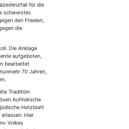
zedenzfall für die
ls schwerstes
 gegen den Frieden,
gegen die
ll. Die Anklage
mente aufgeboten,
n bearbeitet
 nunmehr 70 Jahren,
en.
lte Tradition
mpösen Aufmärsche
ijüdische Hetzblatt
erlassen. Hier
en« Volkes