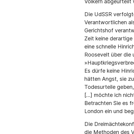
Völkern abgeurteilt
Die UdSSR verfolgte
Verantwortlichen al
Gerichtshof verant
Zeit keine derartige 
eine schnelle Hinri
Roosevelt über die 
»Hauptkriegsverbrec
Es dürfe keine Hinr
hätten Angst, sie zu
Todesurteile geben,
[…] möchte ich nich
Betrachten Sie es f
London ein und begr
Die Dreimächtekonf
die Methoden des Ve