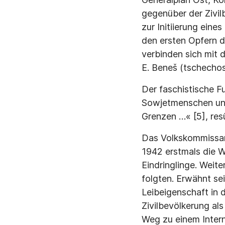
gegenüber der Zivi
zur Initiierung eine
den ersten Opfern d
verbinden sich mit 
E. Beneš (tschechos
Der faschistische F
Sowjetmenschen und
Grenzen …« [5], res
Das Volkskommissar
1942 erstmals die W
Eindringlinge. Weit
folgten. Erwähnt se
Leibeigenschaft in 
Zivilbevölkerung als
Weg zu einem Interna