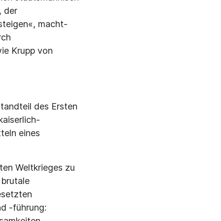
, der
fsteigen«, macht-
rch
wie Krupp von
tandteil des Ersten
aiserlich-
teln eines
sten Weltkrieges zu
 brutale
esetzten
d -führung:
usamkeiten