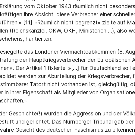
Erklärung vom Oktober 1943 räumlich nicht besonders 
räftigen ihre Absicht, diese Verbrecher einer schnelle
uführen.« [11] »Räumlich nicht begrenzt« zielte auf Ma
ellen (Reichskanzlei, OKW, OKH, Ministerien …), also w
schehens, hantierten.
besiegelte das Londoner Viermächteabkommen (8. Aug
trafung der Hauptkriegsverbrecher der Europäischen A
nen«. Der Artikel 1 fixierte: »[…] für Deutschland soll e
gebildet werden zur Aburteilung der Kriegsverbrecher, 
stimmbarer Tatort nicht vorhanden ist, gleichgültig, o
er in ihrer Eigenschaft als Mitglieder von Organisatio
nschaften.«
der Geschichte(!) wurden die Aggression und der Völk
estuft und gerichtet. Das Nürnberger Tribunal gab der 
ahre Gesicht des deutschen Faschismus zu erkennen. 