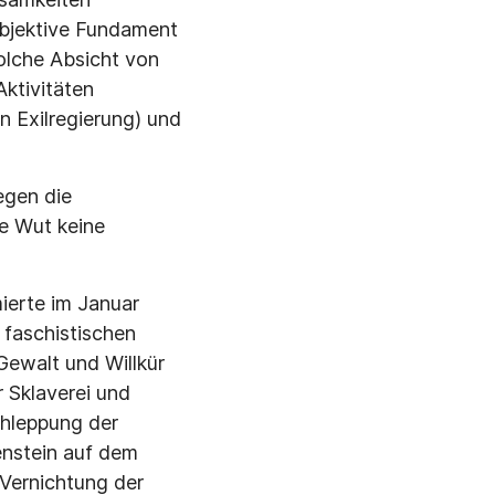
objektive Fundament
solche Absicht von
Aktivitäten
n Exilregierung) und
egen die
e Wut keine
ierte im Januar
 faschistischen
Gewalt und Willkür
r Sklaverei und
chleppung der
lenstein auf dem
 Vernichtung der