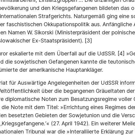
lbevölkerung und den Kriegsgefangenen bildeten das 
s internationalen Strafgerichts. Naturgemäß ging eine 
er faschistischen Okkupationspolitik aus. Anfängliche 
den Namen W. Sikorski (Ministerpräsident der polnische
lowakischer Ex-Staatspräsident). [3]
uror eskalierte mit dem Überfall auf die UdSSR. [4] »G
 die sowjetischen Gefangenen kannte die teutonisch
ümierte der amerikanische Hauptankläger.
iat für Auswärtige Angelegenheiten der UdSSR inform
eltöffentlichkeit über die begangenen Gräueltaten der
ere diplomatische Noten zum Besatzungsregime voller 
i die Note mit dem Titel: »Errichtung eines Regimes de
den besetzten Gebieten der Sowjetunion und die Vers
 ‚Kriegsgefangene.‘« (27. April 1942). Ein weiterer Mei
tionalen Tribunal war die »Interalliierte Erklärung zur