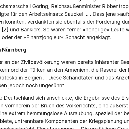
chsmarschall Göring, Reichsaußenminister Ribbentrop
gte für den Arbeitseinsatz Sauckel … . Dass jene »au
ren konnten, verdankten sie ebenfalls der Förderung du
e [2] und Bankiers. So waren ferner »honorige« Leute 
 oder der »Finanzjongleur« Schacht angeklagt.
 Nürnberg
an der Zivilbevölkerung waren bereits inhärenter Bes
kermord der Türken an den Armeniern, die Raserei der k
dateska in Belgien ... Diese Schandtaten und das Anzet
eben jedoch noch ungesühnt.
he Deutschland sich anschickte, die Ergebnisse des Er
on vornherein der Bruch des Völkerrechts, eine äußerst
eine extrem hemmungslose Ausraubung, speziell der b
biete, untrennbare Komponenten der Kriegsplanung un
ommissarbefehl, Einsatzgruppen … Die unzähligen Gra