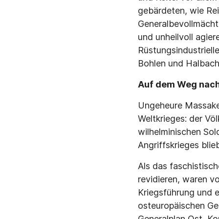
gebärdeten, wie Rei
Generalbevollmächti
und unheilvoll agie
Rüstungsindustriell
Bohlen und Halbach
Auf dem Weg nach
Ungeheure Massaker 
Weltkrieges: der Völ
wilhelminischen Sol
Angriffskrieges bli
Als das faschistisc
revidieren, waren v
Kriegsführung und 
osteuropäischen Ge
Generalplan Ost, K