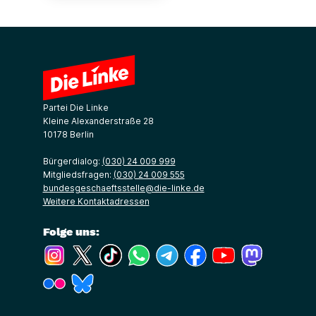
Partei Die Linke
Kleine Alexanderstraße 28
10178 Berlin
Bürgerdialog:
(030) 24 009 999
Mitgliedsfragen:
(030) 24 009 555
bundesgeschaeftsstelle@die-linke.de
Weitere Kontaktadressen
Folge uns:
(Link öffnet ein neues Fenster)
(Link öffnet ein neues Fenster)
(Link öffnet ein neues Fenster)
(Link öffnet ein neues Fenster)
(Link öffnet ein neues Fenster)
(Link öffnet ein neues Fe
(Link öffnet ein n
(Link öffne
(Link öffnet ein neues Fenster)
(Link öffnet ein neues Fenster)