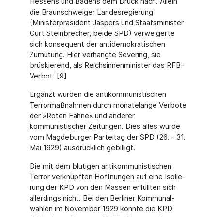
Hessens und Badens dem Druck nach. Allein
die Braunschweiger Landes­regierung
(Ministerpräsident Jaspers und Staatsminister
Curt Steinbrecher, beide SPD) verweigerte
sich konsequent der antidemokratischen
Zumutung. Hier verhängte Severing, sie
brüskierend, als Reichsinnenminister das RFB-
Verbot. [9]
Ergänzt wurden die antikommunistischen
Terrormaßnahmen durch monatelange Verbote
der »Roten Fahne« und anderer
kommunistischer Zeitungen. Dies alles wurde
vom Magde­burger Parteitag der SPD (26. - 31.
Mai 1929) ausdrücklich gebilligt.
Die mit dem blutigen antikommunistischen
Terror verknüpften Hoffnungen auf eine Isolie­
rung der KPD von den Massen erfüllten sich
allerdings nicht. Bei den Berliner Kommunal­
wahlen im November 1929 konnte die KPD