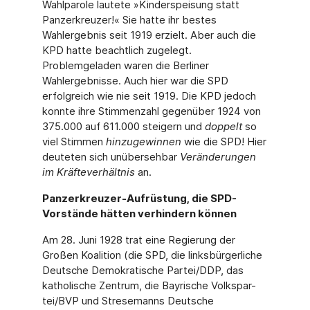
Wahlparole lautete »Kinder­speisung statt
Panzerkreuzer!« Sie hatte ihr bestes
Wahlergebnis seit 1919 erzielt. Aber auch die
KPD hatte beachtlich zugelegt.
Problemgeladen waren die Berliner
Wahlergebnis­se. Auch hier war die SPD
erfolgreich wie nie seit 1919. Die KPD jedoch
konnte ihre Stim­menzahl gegenüber 1924 von
375.000 auf 611.000 steigern und
doppelt
so
viel Stimmen
hinzugewinnen
wie die SPD! Hier
deuteten sich unübersehbar
Veränderungen
im Kräftever­hältnis
an.
Panzerkreuzer-Aufrüstung, die SPD-
Vorstände hätten verhindern können
Am 28. Juni 1928 trat eine Regierung der
Großen Koalition (die SPD, die linksbürgerliche
Deutsche Demokratische Partei/DDP, das
katholische Zentrum, die Bayrische Volkspar-
tei/BVP und Stresemanns Deutsche