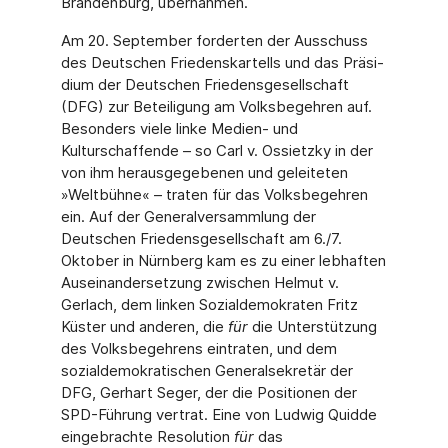
Brandenburg, übernahmen.
Am 20. September forderten der Ausschuss
des Deutschen Friedenskartells und das Präsi­
dium der Deutschen Friedensgesellschaft
(DFG) zur Beteiligung am Volksbegehren auf.
Beson­ders viele linke Medien- und
Kulturschaffende – so Carl v. Ossietzky in der
von ihm heraus­gegebenen und geleiteten
»Weltbühne« – traten für das Volksbegehren
ein. Auf der Gene­ralversammlung der
Deutschen Friedensgesellschaft am 6./7.
Oktober in Nürnberg kam es zu einer lebhaften
Auseinandersetzung zwischen Helmut v.
Gerlach, dem linken Sozialdemokraten Fritz
Küster und anderen, die
für
die Unterstützung
des Volksbegehrens eintraten, und dem
sozialdemokratischen Generalsekretär der
DFG, Gerhart Seger, der die Positionen der
SPD-Führung vertrat. Eine von Ludwig Quidde
eingebrachte Resolution
für
das