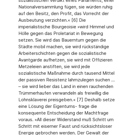
sozialistischen Verdikt eines Parlaments, einer
Na­tionalversammlung fügen, sie würden ruhig
auf den Besitz, den Profit, das Vorrecht der
Ausbeutung verzichten.« [6] Die
imperialistische Bourgeoisie »wird Himmel und
Hölle gegen das Proletariat in Bewegung
setzen. Sie wird das Bauerntum gegen die
Städte mobil ma­chen, sie wird rückständige
Arbeiterschichten gegen die sozialistische
Avantgarde aufhet­zen, sie wird mit Offizieren
Metzeleien anstiften, sie wird jede
sozialistische Maßnahme durch tausend Mittel
der passiven Resistenz lahmzulegen suchen ...
– sie wird lieber das Land in einen rauchenden
Trümmerhaufen verwandeln als freiwillig die
Lohnsklaverei preisgeben.« [7] Deshalb setze
eine Lösung der Eigentums- frage die
konsequente Entschei­dung der Machtfrage
voraus. »All dieser Widerstand muß Schritt um
Schritt mit eiserner Faust und rücksichtsloser
Energie gebrochen werden. Der Gewalt der