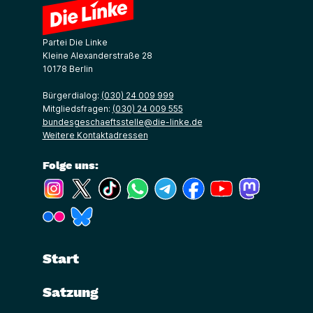
Partei Die Linke
Kleine Alexanderstraße 28
10178 Berlin
Bürgerdialog:
(030) 24 009 999
Mitgliedsfragen:
(030) 24 009 555
bundesgeschaeftsstelle@die-linke.de
Weitere Kontaktadressen
Folge uns:
(Link öffnet ein neues Fenster)
(Link öffnet ein neues Fenster)
(Link öffnet ein neues Fenster)
(Link öffnet ein neues Fenster)
(Link öffnet ein neues Fenster)
(Link öffnet ein neues Fe
(Link öffnet ein n
(Link öffne
(Link öffnet ein neues Fenster)
(Link öffnet ein neues Fenster)
Start
Satzung