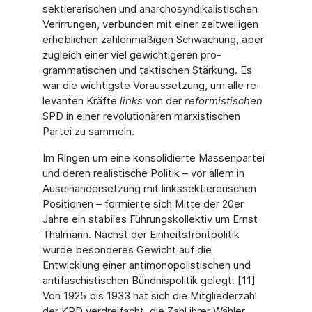
sektiererischen und anarchosyndikalistischen
Verirrungen, verbunden mit einer zeitweili­gen
erheblichen zahlenmäßigen Schwächung, aber
zugleich einer viel gewichtigeren pro­
grammatischen und taktischen Stärkung. Es
war die wichtigste Voraussetzung, um alle re­
levanten Kräfte
links
von der
reformistischen
SPD in einer revolutionären marxistischen
Partei zu sammeln.
Im Ringen um eine konsolidierte Massenpartei
und deren realistische Politik – vor allem in
Auseinandersetzung mit linkssektiererischen
Positionen – formierte sich Mitte der 20er
Jahre ein stabiles Führungskollektiv um Ernst
Thälmann. Nächst der Einheitsfrontpolitik
wurde besonderes Gewicht auf die
Entwicklung einer antimonopolistischen und
antifa­schistischen Bündnispolitik gelegt. [11]
Von 1925 bis 1933 hat sich die Mitgliederzahl
der KPD verdreifacht, die Zahl ihrer Wähler