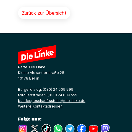
Zurück zur Übersicht
Partei Die Linke
Kleine Alexanderstraße 28
10178 Berlin
Bürgerdialog:
(030) 24 009 999
Mitgliedsfragen:
(030) 24 009 555
bundesgeschaeftsstelle@die-linke.de
Weitere Kontaktadressen
Folge uns:
(Link öffnet ein neues Fenster)
(Link öffnet ein neues Fenster)
(Link öffnet ein neues Fenster)
(Link öffnet ein neues Fenster)
(Link öffnet ein neues Fenster)
(Link öffnet ein neues Fe
(Link öffnet ein n
(Link öffne