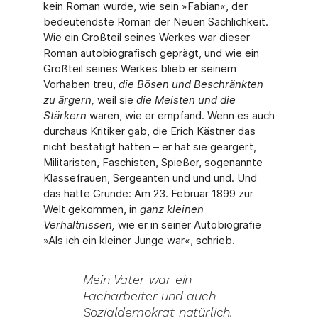
kein Roman wurde, wie sein »Fabian«, der
bedeutendste Roman der Neuen Sachlichkeit.
Wie ein Großteil seines Werkes war dieser
Roman autobiografisch geprägt, und wie ein
Großteil seines Werkes blieb er sei­nem
Vorhaben treu,
die Bösen und Beschränkten
zu ärgern,
weil sie
die Meisten und die
Stärkern
waren, wie er empfand. Wenn es auch
durchaus Kritiker gab, die Erich Kästner das
nicht bestätigt hätten – er hat sie geärgert,
Militaristen, Faschisten, Spießer, soge­nannte
Klassefrauen, Sergeanten und und und. Und
das hatte Gründe: Am 23. Februar 1899 zur
Welt gekommen, in
ganz kleinen
Verhältnissen,
wie er in seiner Autobiografie
»Als ich ein kleiner Junge war«, schrieb.
Mein Vater war ein
Facharbeiter und auch
Sozialdemokrat natürlich.