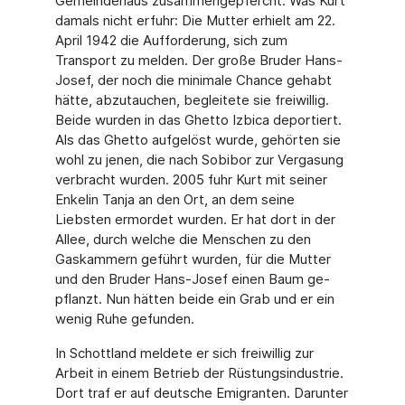
Gemeindehaus zusammengepfercht. Was Kurt
damals nicht erfuhr: Die Mutter erhielt am 22.
April 1942 die Aufforderung, sich zum
Transport zu melden. Der große Bruder Hans-
Josef, der noch die minimale Chance gehabt
hätte, abzutauchen, begleitete sie freiwillig.
Beide wurden in das Ghetto Izbica deportiert.
Als das Ghetto aufgelöst wurde, gehörten sie
wohl zu jenen, die nach Sobibor zur Verga­sung
verbracht wurden. 2005 fuhr Kurt mit seiner
Enkelin Tanja an den Ort, an dem seine
Liebsten ermordet wurden. Er hat dort in der
Allee, durch welche die Menschen zu den
Gaskammern geführt wurden, für die Mutter
und den Bruder Hans-Josef einen Baum ge­
pflanzt. Nun hätten beide ein Grab und er ein
wenig Ruhe gefunden.
In Schottland meldete er sich freiwillig zur
Arbeit in einem Be­trieb der Rüstungsindustrie.
Dort traf er auf deutsche Emigranten. Darunter