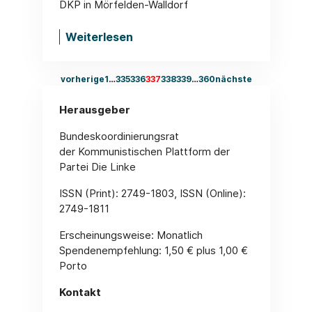
DKP in Mörfelden-Walldorf
Weiterlesen
vorherige
1
…
335
336
337
338
339
…
360
nächste
Herausgeber
Bundeskoordinierungsrat
der Kommunistischen Plattform der
Partei Die Linke
ISSN (Print): 2749-1803, ISSN (Online):
2749-1811
Erscheinungsweise: Monatlich
Spendenempfehlung: 1,50 € plus 1,00 €
Porto
Kontakt