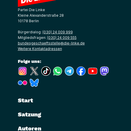
Partei Die Linke
Kleine Alexanderstraße 28
10178 Berlin
Bürgerdialog:
(030) 24 009 999
Mitgliedsfragen:
(030) 24 009 555
bundesgeschaeftsstelle@die-linke.de
Weitere Kontaktadressen
Folge uns:
(Link öffnet ein neues Fenster)
(Link öffnet ein neues Fenster)
(Link öffnet ein neues Fenster)
(Link öffnet ein neues Fenster)
(Link öffnet ein neues Fenster)
(Link öffnet ein neues Fe
(Link öffnet ein n
(Link öffne
(Link öffnet ein neues Fenster)
(Link öffnet ein neues Fenster)
Start
Satzung
Autoren