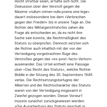
Recht strafbar seien, erfüllte sich nicht. Die
Diskussion über den Verstoß gegen die
Maxime »nullum crimen nulla poena sine lege«
dauert insbesondere bei dem »Verbrechen
gegen den Frieden« bis in unsere Tage an. Die
Richter des Militärgerichtshofes sahen die
Frage als entschieden an, da es nicht ihre
Sache sein konnte, die Rechtmäßigkeit des
Statuts zu überprüfen. Dennoch setzten sich
die Richter auch inhaltlich mit der von der
Verteidigung vorgebrachten Rüge des
Verstoßes gegen das »ex-post-facto-Verbot«
auseinander. Das Urteil enthielt eine Passage
über »Das Recht des Statuts«, welche Richter
Biddle in der Sitzung des 30. Septembers 1946
verlas. Die Rechtsetzungsbefugnis der
Alliierten und der Rechtscharakter des Statuts
waren von der Verteidigung insgesamt in
Zweifel gezogen worden. Dieser Vorwurf
musste zunächst zurückgewiesen werden:
»
Die Ausarbeitung des Statuts geschah in