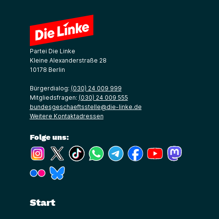
Partei Die Linke
Kleine Alexanderstraße 28
10178 Berlin
Bürgerdialog:
(030) 24 009 999
Mitgliedsfragen:
(030) 24 009 555
bundesgeschaeftsstelle@die-linke.de
Weitere Kontaktadressen
Folge uns:
(Link öffnet ein neues Fenster)
(Link öffnet ein neues Fenster)
(Link öffnet ein neues Fenster)
(Link öffnet ein neues Fenster)
(Link öffnet ein neues Fenster)
(Link öffnet ein neues Fe
(Link öffnet ein n
(Link öffne
(Link öffnet ein neues Fenster)
(Link öffnet ein neues Fenster)
Start