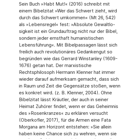
Sein Buch »Habt Mut!« (2016) schreibt mit
einem Bibelzitat »Wer das Schwert zieht, wird
durch das Schwert umkommen« (Mt 26, 542)
als »Lebensregel« fest: »Absolute Gewaltlo­
sigkeit ist ein Grundauftrag nicht nur der Bibel,
sondern jeder ernsthaft humanistischen
Lebensführung«. Mit Bibelpassagen lässt sich
freilich auch revolutionäres Gedankengut so
begründen wie das Gerrard Winstanley (1609-
1676) getan hat. Der marxistische
Rechtsphilosoph Hermann Klenner hat immer
wieder darauf aufmerksam gemacht, dass sich
in Raum und Zeit die Gegensätze stoßen, wenn
es konkret wird. (z. B. Klenner, 2004). Ohne
Bibelzitat lässt Kräutler, der auch in seiner
Heimat Zuhörer findet, wenn er das Geheimnis
des »Rosenkranzes« zu erklären versucht
(Oberkofler, 2017), für die Armen eine Fata
Morgana am Horizont entstehen: »Sie allein
haben keine Chance sich zu wehren, wenn sie