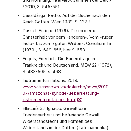
und Hoffnung. Interview. Stimmen der Zeit 7
/ 2019, S. 545-551.
Casaldáliga, Pedro: Auf der Suche nach dem
Reich Gottes. Wien 1989, S. 137 f.
Dussel, Enrique (1979): Die moderne
Christenheit vor dem »anderen«. Vom »rüden
Indio« bis zum »guten Wilden«. Concilium 15
(1979), S. 649-656, hier S. 653.
Engels, Friedrich: Die Bauernfrage in
Frankreich und Deutschland. MEW 22 (1972),
S. 483-505, s. 498 f.
Instrumentum laboris. 2019:
www.vaticannews.va/de/kirche/news/2019-
07/amazonas-synode-uebersetzung-
instrumentum-laboris.html
Ellacuría SJ, Ignacio: Gewaltlose
Friedensarbeit und befreiende Gewalt.
Widerstandsrecht und Formen des
Widerstands in der Dritten (Lateinamerika)