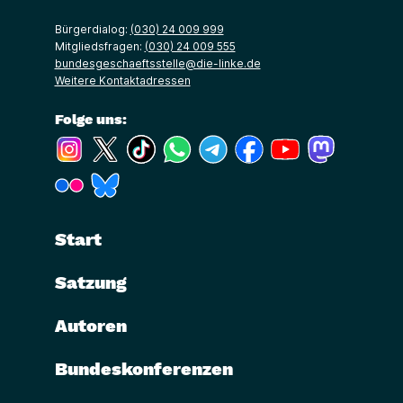
Bürgerdialog:
(030) 24 009 999
Mitgliedsfragen:
(030) 24 009 555
bundesgeschaeftsstelle@die-linke.de
Weitere Kontaktadressen
Folge uns:
(Link öffnet ein neues Fenster)
(Link öffnet ein neues Fenster)
(Link öffnet ein neues Fenster)
(Link öffnet ein neues Fenster)
(Link öffnet ein neues Fenster)
(Link öffnet ein neues Fe
(Link öffnet ein n
(Link öffne
(Link öffnet ein neues Fenster)
(Link öffnet ein neues Fenster)
Start
Satzung
Autoren
Bundeskonferenzen