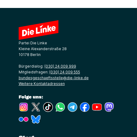
Partei Die Linke
Kleine Alexanderstraße 28
10178 Berlin
Bürgerdialog:
(030) 24 009 999
Mitgliedsfragen:
(030) 24 009 555
bundesgeschaeftsstelle@die-linke.de
Weitere Kontaktadressen
Folge uns:
(Link öffnet ein neues Fenster)
(Link öffnet ein neues Fenster)
(Link öffnet ein neues Fenster)
(Link öffnet ein neues Fenster)
(Link öffnet ein neues Fenster)
(Link öffnet ein neues Fe
(Link öffnet ein n
(Link öffne
(Link öffnet ein neues Fenster)
(Link öffnet ein neues Fenster)