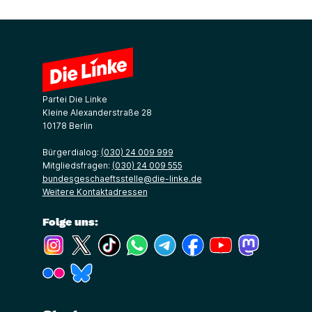
Partei Die Linke
Kleine Alexanderstraße 28
10178 Berlin
Bürgerdialog:
(030) 24 009 999
Mitgliedsfragen:
(030) 24 009 555
bundesgeschaeftsstelle@die-linke.de
Weitere Kontaktadressen
Folge uns:
(Link öffnet ein neues Fenster)
(Link öffnet ein neues Fenster)
(Link öffnet ein neues Fenster)
(Link öffnet ein neues Fenster)
(Link öffnet ein neues Fenster)
(Link öffnet ein neues Fe
(Link öffnet ein n
(Link öffne
(Link öffnet ein neues Fenster)
(Link öffnet ein neues Fenster)