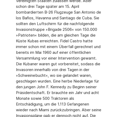
Vereinigten Staaten zulassen werde. Aber
schon drei Tage später am 15. April
bombardierten B-26 Flugzeuge San Antonio de
los Baños, Havanna und Santiago de Cuba. Sie
sollten den Luftschirm für die nachfolgende
Invasionstruppe »Brigade 2506« von 150.000
»Patrioten« bilden, die am gleichen Tage die
Küste Kubas erreichten. Fidel Castro hatte
immer schon mit einem Überfall gerechnet und
bereits im Mai 1960 auf einer öffentlichen
Versammlung vor einer Intervention gewarnt.
Die Kubaner waren gut vorbereitet, sodass die
Invasoren innerhalb von drei Tagen in der
»Schweinebucht«, wo sie gelandet waren,
geschlagen wurden. Eine herbe Niederlage für
den jungen John F. Kennedy zu Beginn seiner
Präsidentschaft. Er brauchte ein Jahr und acht
Monate sowie 500 Traktoren als
Entschädigung, um die 1.113 Gefangenen
wieder nach Miami zurückzubringen. Aber seine
Invasionspläne gab er dennoch nicht auf. Die