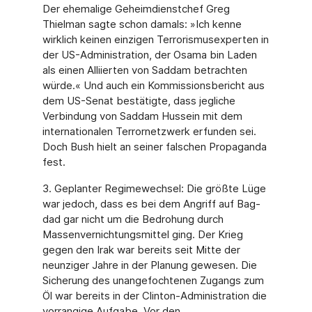
Der ehema­lige Geheimdienstchef Greg
Thielman sagte schon damals: »Ich kenne
wirklich keinen ein­zigen Terrorismusexperten in
der US-Administration, der Osama bin Laden
als einen Alliier­ten von Saddam betrachten
würde.« Und auch ein Kommissionsbericht aus
dem US-Senat bestätigte, dass jegliche
Verbindung von Saddam Hussein mit dem
internationalen Terror­netzwerk erfunden sei.
Doch Bush hielt an seiner falschen Propaganda
fest.
3. Geplanter Regimewechsel: Die größte Lüge
war jedoch, dass es bei dem Angriff auf Bag­
dad gar nicht um die Bedrohung durch
Massenvernichtungsmittel ging. Der Krieg
gegen den Irak war bereits seit Mitte der
neunziger Jahre in der Planung gewesen. Die
Sicherung des unangefochtenen Zugangs zum
Öl war bereits in der Clinton-Administration die
vorran­gige Aufgabe. Vor den