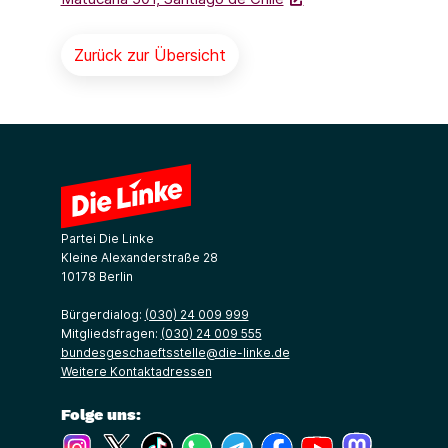
Zurück zur Übersicht
Partei Die Linke
Kleine Alexanderstraße 28
10178 Berlin
Bürgerdialog:
(030) 24 009 999
Mitgliedsfragen:
(030) 24 009 555
bundesgeschaeftsstelle@die-linke.de
Weitere Kontaktadressen
Folge uns:
(Link öffnet ein neues Fenster)
(Link öffnet ein neues Fenster)
(Link öffnet ein neues Fenster)
(Link öffnet ein neues Fenster)
(Link öffnet ein neues Fenster)
(Link öffnet ein neues Fe
(Link öffnet ein n
(Link öffne