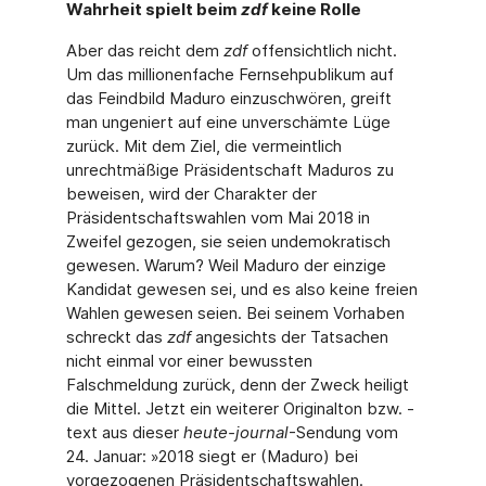
Wahrheit spielt beim
zdf
keine Rolle
Aber das reicht dem
zdf
offensichtlich nicht.
Um das millionenfache Fernsehpublikum auf
das Feindbild Maduro einzuschwören, greift
man ungeniert auf eine unverschämte Lüge
zurück. Mit dem Ziel, die vermeintlich
unrechtmäßige Präsidentschaft Maduros zu
beweisen, wird der Charakter der
Präsidentschaftswahlen vom Mai 2018 in
Zweifel gezogen, sie seien undemokratisch
gewesen. Warum? Weil Maduro der einzige
Kandidat gewesen sei, und es also keine freien
Wahlen gewesen seien. Bei seinem Vorhaben
schreckt das
zdf
angesichts der Tatsachen
nicht einmal vor einer bewussten
Falschmeldung zurück, denn der Zweck heiligt
die Mittel. Jetzt ein weiterer Originalton bzw. -
text aus dieser
heute-journal
-Sendung vom
24. Januar: »2018 siegt er (Maduro) bei
vorgezogenen Präsidentschaftswahlen.