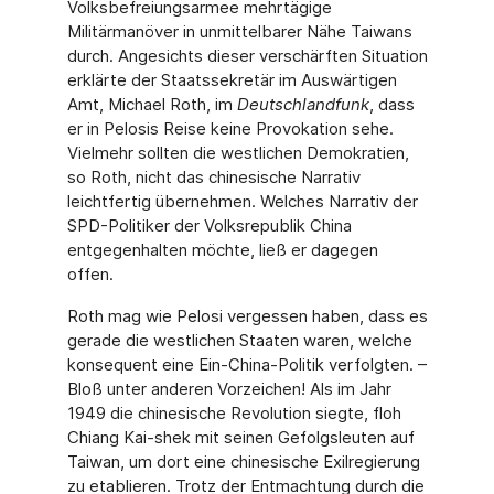
Volksbefreiungsarmee mehrtägige
Militärmanöver in unmittelba­rer Nähe Taiwans
durch. Angesichts dieser verschärften Situation
erklärte der Staatssekre­tär im Auswärtigen
Amt, Michael Roth, im
Deutschlandfunk
, dass
er in Pelosis Reise keine Provokation sehe.
Vielmehr sollten die westlichen Demokratien,
so Roth, nicht das chinesi­sche Narrativ
leichtfertig übernehmen. Welches Narrativ der
SPD-Politiker der Volksrepu­blik China
entgegenhalten möchte, ließ er dagegen
offen.
Roth mag wie Pelosi vergessen haben, dass es
gerade die westlichen Staaten waren, wel­che
konsequent eine Ein-China-Politik verfolgten. –
Bloß unter anderen Vorzeichen! Als im Jahr
1949 die chinesische Revolution siegte, floh
Chiang Kai-shek mit seinen Gefolgsleuten auf
Taiwan, um dort eine chinesische Exilregierung
zu etablieren. Trotz der Entmachtung durch die