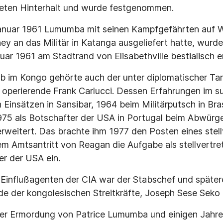
iteten Hinterhalt und wurde festgenommen.
nuar 1961 Lumumba mit seinen Kampfgefährten auf W
ey an das Militär in Katanga ausgeliefert hatte, wurde
uar 1961 am Stadtrand von Elisabethville bestialisch 
b im Kongo gehörte auch der unter diplomatischer Tar
 operierende Frank Carlucci. Dessen Erfahrungen im 
Einsätzen in Sansibar, 1964 beim Militärputsch in Bras
975 als Botschafter der USA in Portugal beim Abwürg
erweitert. Das brachte ihm 1977 den Posten eines stel
em Amtsantritt von Reagan die Aufgabe als stellvertre
er der USA ein.
 Einflußagenten der CIA war der Stabschef und später
 der kongolesischen Streitkräfte, Joseph Sese Seko
er Ermordung von Patrice Lumumba und einigen Jahren