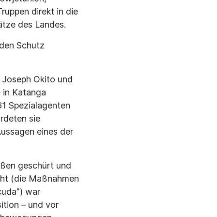
ruppen direkt in die
ätze des Landes.
 den Schutz
 Joseph Okito und
 in Katanga
61 Spezialagenten
rdeten sie
 Aussagen eines der
ußen geschürt und
acht (die Maßnahmen
cuda") war
ition – und vor