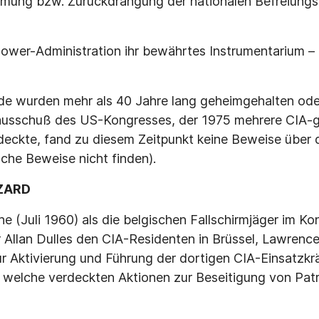
mmung bzw. Zurückdrängung der nationalen Befreiun
hower-Administration ihr bewährtes Instrumentarium –
de wurden mehr als 40 Jahre lang geheimgehalten oder
usschuß des US-Kongresses, der 1975 mehrere CIA-g
ckte, fand zu diesem Zeitpunkt keine Beweise über d
lche Beweise nicht finden).
IZARD
e (Juli 1960) als die belgischen Fallschirmjäger im Kon
 Allan Dulles den CIA-Residenten in Brüssel, Lawrence 
ur Aktivierung und Führung der dortigen CIA-Einsatzkr
n, welche verdeckten Aktionen zur Beseitigung von Pa