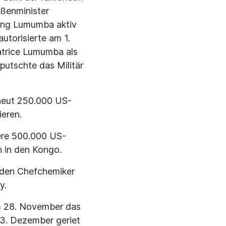
ußenminister
ung Lumumba aktiv
utorisierte am 1.
atrice Lumumba als
putschte das Militär
rneut 250.000 US-
eren.
ere 500.000 US-
n in den Kongo.
. den Chefchemiker
y.
am 28. November das
3. Dezember geriet