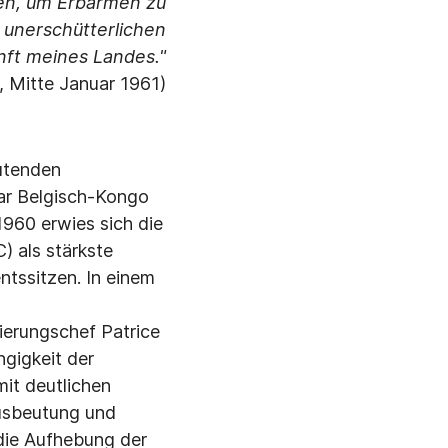
gen, um Erbarmen zu
 unerschütterlichen
nft meines Landes."
, Mitte Januar 1961)
utenden
ar Belgisch-Kongo
1960 erwies sich die
 als stärkste
ntssitzen. In einem
ierungschef Patrice
gigkeit der
mit deutlichen
Ausbeutung und
die Aufhebung der