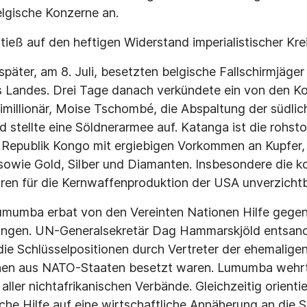
lgische Konzerne an.
ieß auf den heftigen Widerstand imperialistischer Kre
päter, am 8. Juli, besetzten belgische Fallschirmjäger
 Landes. Drei Tage danach verkündete ein von den Ko
imillionär, Moise Tschombé, die Abspaltung der südlic
 stellte eine Söldnerarmee auf. Katanga ist die rohsto
Republik Kongo mit ergiebigen Vorkommen an Kupfer, 
sowie Gold, Silber und Diamanten. Insbesondere die k
n für die Kernwaffenproduktion der USA unverzichtb
umumba erbat von den Vereinten Nationen Hilfe gegen
ngen. UN-Generalsekretär Dag Hammarskjöld entsan
die Schlüsselpositionen durch Vertreter der ehemalige
nen aus NATO-Staaten besetzt waren. Lumumba wehrt
ller nichtafrikanischen Verbände. Gleichzeitig orientier
che Hilfe auf eine wirtschaftliche Annäherung an die 