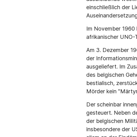
einschließlich der L
Auseinandersetzung
Im November 1960 k
afrikanischer UNO-
Am 3. Dezember 196
der Informationsmi
ausgeliefert. Im Zu
des belgischen Geh
bestialisch, zerstü
Mörder kein "Märtyr
Der scheinbar inne
gesteuert. Neben de
der belgischen Mili
insbesondere der US