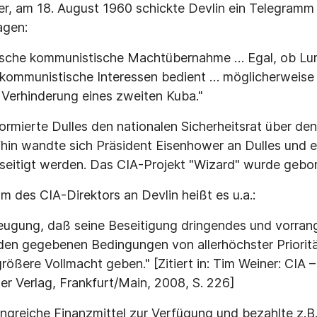
, am 18. August 1960 schickte Devlin ein Telegramm 
agen:
sische kommunistische Machtübernahme … Egal, ob Lu
 kommunistische Interessen bedient … möglicherweise 
Verhinderung eines zweiten Kuba."
ormierte Dulles den nationalen Sicherheitsrat über den
in wandte sich Präsident Eisenhower an Dulles und er
itigt werden. Das CIA-Projekt "Wizard" wurde gebor
 des CIA-Direktors an Devlin heißt es u.a.:
eugung, daß seine Beseitigung dringendes und vorrang
den gegebenen Bedingungen von allerhöchster Prioritä
rößere Vollmacht geben." [Zitiert in: Tim Weiner: CIA 
er Verlag, Frankfurt/Main, 2008, S. 226]
angreiche Finanzmittel zur Verfügung und bezahlte z.B