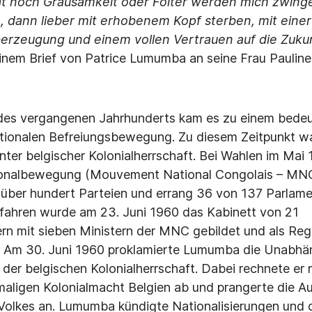
tät noch Grausamkeit oder Folter werden mich zwin
n, dann lieber mit erhobenem Kopf sterben, mit einer
erzeugung und einem vollen Vertrauen auf die Zuku
inem Brief von Patrice Lumumba an seine Frau Pauline
 des vergangenen Jahrhunderts kam es zu einem bede
ionalen Befreiungsbewegung. Zu diesem Zeitpunkt w
unter belgischer Kolonialherrschaft. Bei Wahlen im Mai 
onalbewegung (Mouvement National Congolais – MNC)
n über hundert Parteien und errang 36 von 137 Parlame
fahren wurde am 23. Juni 1960 das Kabinett von 21
rn mit sieben Ministern der MNC gebildet und als Reg
 Am 30. Juni 1960 proklamierte Lumumba die Unabhän
der belgischen Kolonialherrschaft. Dabei rechnete er 
maligen Kolonialmacht Belgien ab und prangerte die 
 Volkes an. Lumumba kündigte Nationalisierungen und 