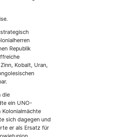
ise.
 strategisch
lonialherren
hen Republik
ffreiche
Zinn, Kobalt, Uran,
ongolesischen
ar.
 die
dte ein UNO-
n Kolonialmächte
e sich dagegen und
te er als Ersatz für
Sowjetunion,