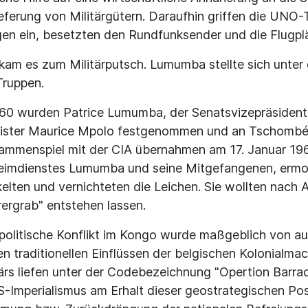
ieferung von Militärgütern. Daraufhin griffen die UNO-T
en ein, besetzten den Rundfunksender und die Flugpl
am es zum Militärputsch. Lumumba stellte sich unter
Truppen.
0 wurden Patrice Lumumba, der Senatsvizepräsident
nister Maurice Mpolo festgenommen und an Tschombé
sammenspiel mit der CIA übernahmen am 17. Januar 19
eimdienstes Lumumba und seine Mitgefangenen, ermo
ckelten und vernichteten die Leichen. Sie wollten nach
ergrab" entstehen lassen.
npolitische Konflikt im Kongo wurde maßgeblich von a
n traditionellen Einflüssen der belgischen Kolonialm
tärs liefen unter der Codebezeichnung "Opertion Barra
-Imperialismus am Erhalt dieser geostrategischen Pos