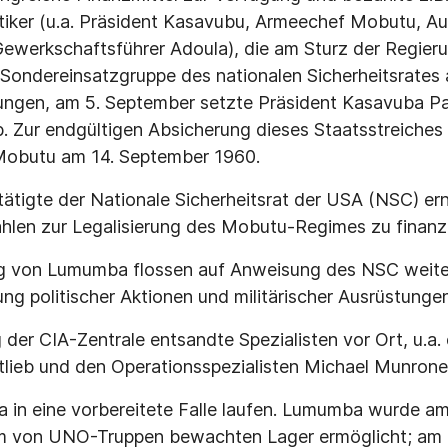
tiker (u.a. Präsident Kasavubu, Armeechef Mobutu, A
werkschaftsführer Adoula), die am Sturz der Regier
 Sondereinsatzgruppe des nationalen Sicherheitsrates a
ungen, am 5. September setzte Präsident Kasavuba P
b. Zur endgültigen Absicherung dieses Staatsstreiches 
Mobutu am 14. September 1960.
ätigte der Nationale Sicherheitsrat der USA (NSC) e
hlen zur Legalisierung des Mobutu-Regimes zu finanzi
g von Lumumba flossen auf Anweisung des NSC weit
ung politischer Aktionen und militärischer Ausrüstunge
g der CIA-Zentrale entsandte Spezialisten vor Ort, u.a
tlieb und den Operationsspezialisten Michael Munrone
a in eine vorbereitete Falle laufen. Lumumba wurde 
 von UNO-Truppen bewachten Lager ermöglicht; am 