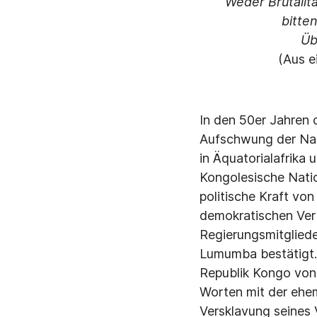
"Weder Brutali
bitte
Üb
(Aus e
In den 50er Jahren
Aufschwung der Nat
in Äquatorialafrika 
Kongolesische Nati
politische Kraft vo
demokratischen Ver
Regierungsmitgliede
Lumumba bestätigt.
Republik Kongo von 
Worten mit der ehe
Versklavung seines