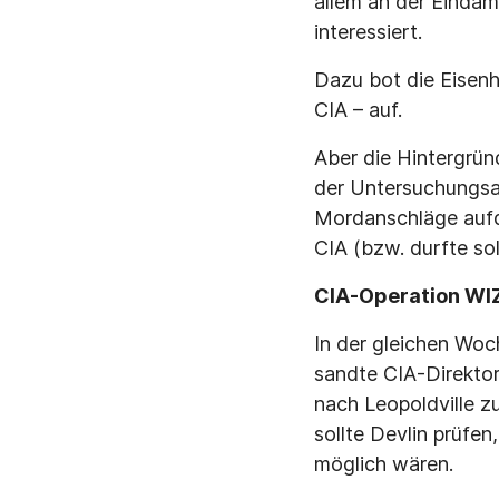
allem an der Eindä
interessiert.
Dazu bot die Eisen
CIA – auf.
Aber die Hintergrün
der Untersuchungsa
Mordanschläge aufde
CIA (bzw. durfte so
CIA-Operation W
In der gleichen Woch
sandte CIA-Direktor
nach Leopoldville z
sollte Devlin prüfe
möglich wären.