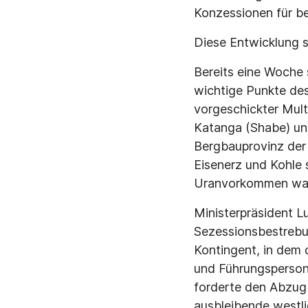
Konzessionen für be
Diese Entwicklung st
Bereits eine Woche s
wichtige Punkte des
vorgeschickter Mult
Katanga (Shabe) und
Bergbauprovinz der 
Eisenerz und Kohle 
Uranvorkommen ware
Ministerpräsident L
Sezessionsbestrebu
Kontingent, in dem 
und Führungsperso
forderte den Abzug a
ausbleibende westli