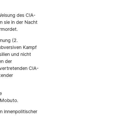
eisung des CIA-
n sie in der Nacht
ermordet.
nung (2.
subversiven Kampf
ilien und nicht
en der
lvertretenden CIA-
tender
e
 Mobuto.
 innenpolitischer