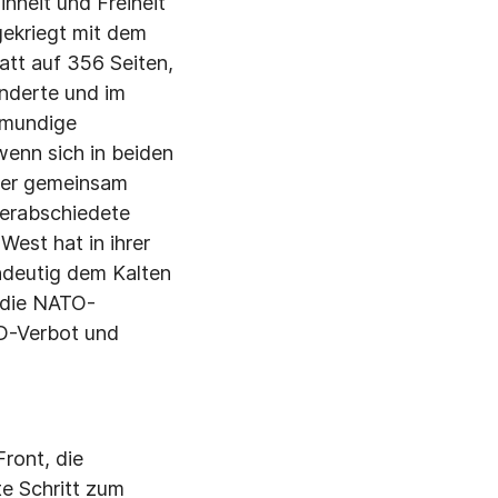
nheit und Freiheit
gekriegt mit dem
att auf 356 Seiten,
änderte und im
llmundige
wenn sich in beiden
iner gemeinsam
verabschiedete
West hat in ihrer
indeutig dem Kalten
 die NATO-
D-Verbot und
ront, die
te Schritt zum