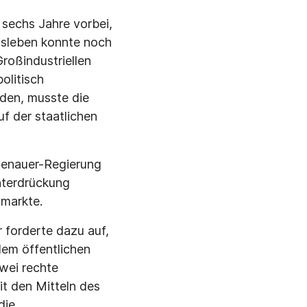
 sechs Jahre vorbei,
agsleben konnte noch
Großindustriellen
olitisch
rden, musste die
f der staatlichen
denauer-Regierung
nterdrückung
dmarkte.
forderte dazu auf,
dem öffentlichen
zwei rechte
it den Mitteln des
die