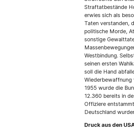
Straftatbestände Ho
erwies sich als bes
Taten verstanden, d
politische Morde, A
sonstige Gewalttate
Massenbewegungen, 
Westbindung. Selbst
seinen ersten Wahl
soll die Hand abfal
Wiederbewaffnung vo
1955 wurde die Bun
12.360 bereits in d
Offiziere entstamm
Deutschland wurden
Druck aus den US