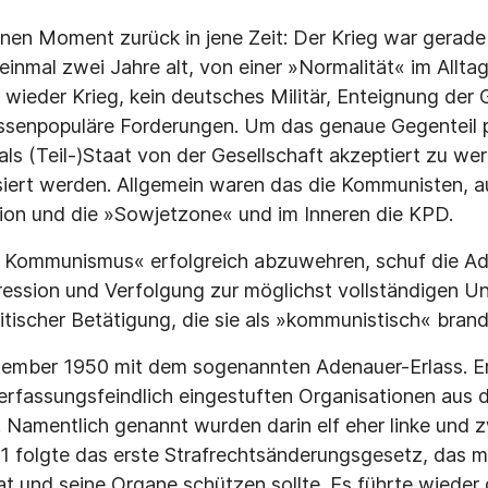
inen Moment zurück in jene Zeit: Der Krieg war gerade
einmal zwei Jahre alt, von einer »Normalität« im Allt
 wieder Krieg, kein deutsches Militär, Enteignung der 
senpopuläre Forderungen. Um das genaue Gegenteil p
ls (Teil-)Staat von der Gesellschaft akzeptiert zu we
ert werden. Allgemein waren das die Kommunisten, au
ion und die »Sowjetzone« und im Inneren die KPD.
 Kommunismus« erfolgreich abzuwehren, schuf die A
ession und Verfolgung zur möglichst vollständigen U
litischer Betätigung, die sie als »kommunistisch« bran
ember 1950 mit dem sogenannten Adenauer-Erlass. Er 
verfassungsfeindlich eingestuften Organisationen aus 
. Namentlich genannt wurden darin elf eher linke und 
1 folgte das erste Strafrechtsänderungsgesetz, das m
at und seine Organe schützen sollte. Es führte wieder 