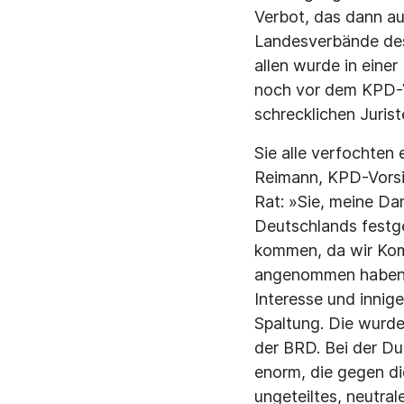
Verbot, das dann a
Landesverbände des
allen wurde in eine
noch vor dem KPD-V
schrecklichen Juris
Sie alle verfochten
Reimann, KPD-Vorsit
Rat: »Sie, meine D
Deutschlands festge
kommen, da wir Kom
angenommen haben.«
Interesse und innige
Spaltung. Die wurde
der BRD. Bei der Du
enorm, die gegen di
ungeteiltes, neutral