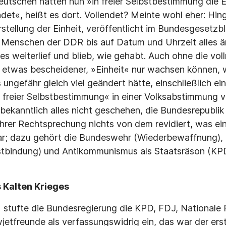
eutschen hätten nun »in freier Selbstbestimmung die Ei
det«, heißt es dort. Vollendet? Meinte wohl eher: Hin
stellung der Einheit, veröffentlicht im Bundesgesetzbl
e Menschen der DDR bis auf Datum und Uhrzeit alles 
es weiterlief und blieb, wie gehabt. Auch ohne die vo
 etwas bescheidener, »Einheit« nur wachsen können, 
 ungefähr gleich viel geändert hätte, einschließlich e
n freier Selbstbestimmung« in einer Volksabstimmung 
bekanntlich alles nicht geschehen, die Bundesrepublik 
 ihrer Rechtsprechung nichts von dem revidiert, was e
ar; dazu gehört die Bundeswehr (Wiederbewaffnung),
stbindung) und Antikommunismus als Staatsräson (KP
 Kalten Krieges
 stufte die Bundesregierung die KPD, FDJ, Nationale F
jetfreunde als verfassungswidrig ein, das war der ers