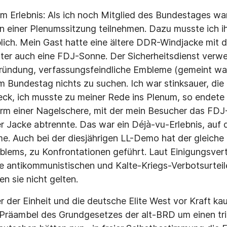
em Erlebnis: Als ich noch Mitglied des Bundestages war
n einer Plenumssitzung teilnehmen. Dazu musste ich i
lich. Mein Gast hatte eine ältere DDR-Windjacke mit
ter auch eine FDJ-Sonne. Der Sicherheitsdienst verwe
ründung, verfassungsfeindliche Embleme (gemeint wa
m Bundestag nichts zu suchen. Ich war stinksauer, di
ck, ich musste zu meiner Rede ins Plenum, so endete
rm einer Nagelschere, mit der mein Besucher das FDJ
er Jacke abtrennte. Das war ein Déjà-vu-Erlebnis, auf
e. Auch bei der diesjährigen LL-Demo hat der gleiche
ems, zu Konfrontationen geführt. Laut Einigungsvert
 antikommunistischen und Kalte-Kriegs-Verbotsurteil
n sie nicht gelten.
er der Einheit und die deutsche Elite West vor Kraft 
 Präambel des Grundgesetzes der alt-BRD um einen tri