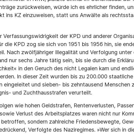
nträge zurückweisen, würde ich es ehrlicher finden, 
t ins KZ einzuweisen, statt uns Anwälte als rechtssta
ur Verfassungswidrigkeit der KPD und anderer Organisa
r die KPD zog sie sich von 1951 bis 1956 hin, sie en
l. Nach zwölfjähriger Illegalität und Verfolgung unter
nd nur sechs Jahre tätig sein, bis sie durch die Erklär
chkeit« in den Geruch des nicht Legalen kam und endli
rden. In dieser Zeit wurden bis zu 200.000 staatliche
n eingeleitet und sieben- bis zehntausend Menschen z
nis- und Zuchthausstrafen verurteilt.
Folgen wie hohen Geldstrafen, Rentenverlusten, Passe
sowie Verlust des Arbeitsplatzes waren nicht nur Kom
 betroffen, sondern zahlreiche Friedensbewegte, Gew
edrückend, Verfolgte des Naziregimes. »Wer sich in d