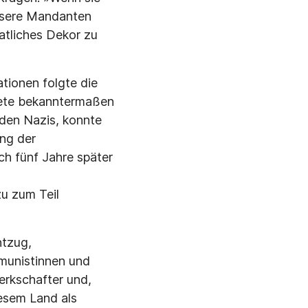
unsere Mandanten
atliches Dekor zu
tionen folgte die
dete bekanntermaßen
 den Nazis, konnte
ung der
ch fünf Jahre später
u zum Teil
ntzug,
munistinnen und
erkschafter und,
iesem Land als