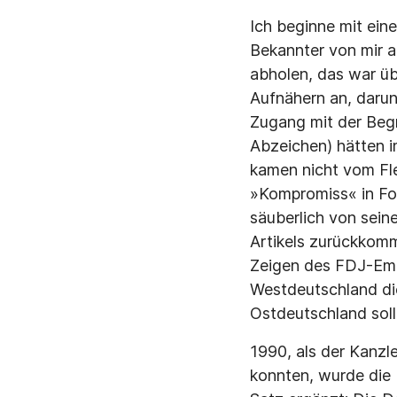
Ich beginne mit ein
Bekannter von mir a
abholen, das war üb
Aufnähern an, darun
Zugang mit der Beg
Abzeichen) hätten i
kamen nicht vom Fle
»Kompromiss« in Fo
säuberlich von sein
Artikels zurückkomm
Zeigen des FDJ-Embl
Westdeutschland die
Ostdeutschland solle
1990, als der Kanzl
konnten, wurde die