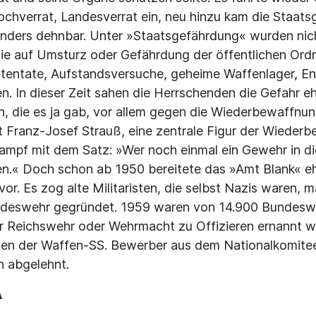
chverrat, Landesverrat ein, neu hinzu kam die Staats
onders dehnbar. Unter »Staatsgefährdung« wurden nicht
ie auf Umsturz oder Gefährdung der öffentlichen Ordn
ttentate, Aufstandsversuche, geheime Waffenlager, E
n. In dieser Zeit sahen die Herrschenden die Gefahr eh
die es ja gab, vor allem gegen die Wiederbewaffnun
 Franz-Josef Strauß, eine zentrale Figur der Wiederb
kampf mit dem Satz: »Wer noch einmal ein Gewehr in 
len.« Doch schon ab 1950 bereitete das »Amt Blank« e
r. Es zog alte Militaristen, die selbst Nazis waren, m
deswehr gegründet. 1959 waren von 14.900 Bundeswe
er Reichswehr oder Wehrmacht zu Offizieren ernannt 
ten der Waffen-SS. Bewerber aus dem Nationalkomitee
 abgelehnt.
A