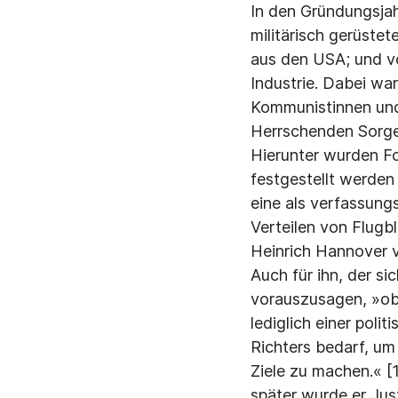
In den Gründungsja
militärisch gerüste
aus den USA; und v
Industrie. Dabei w
Kommunistinnen und
Herrschenden Sorge
Hierunter wurden Fo
festgestellt werden
eine als verfassung
Verteilen von Flugb
Heinrich Hannover v
Auch für ihn, der si
vorauszusagen, »ob 
lediglich einer poli
Richters bedarf, um
Ziele zu machen.« [
später wurde er Jus