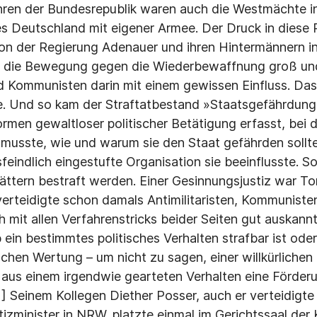
hren der Bundesrepublik waren auch die Westmächte i
tes Deutschland mit eigener Armee. Der Druck in diese
on der Regierung Adenauer und ihren Hintermännern i
ar die Bewegung gegen die Wiederbewaffnung groß und
 Kommunisten darin mit einem gewissen Einfluss. Da
. Und so kam der Straftatbestand »Staatsgefährdung
rmen gewaltloser politischer Betätigung erfasst, bei d
 musste, wie und warum sie den Staat gefährden sollte
sfeindlich eingestufte Organisation sie beeinflusste. 
lättern bestraft werden. Einer Gesinnungsjustiz war To
erteidigte schon damals Antimilitaristen, Kommuniste
ch mit allen Verfahrenstricks beider Seiten gut auskann
ein bestimmtes politisches Verhalten strafbar ist oder
tischen Wertung – um nicht zu sagen, einer willkürliche
 aus einem irgendwie gearteten Verhalten eine Förde
1] Seinem Kollegen Diether Posser, auch er verteidigt
tizminister in NRW, platzte einmal im Gerichtssaal der