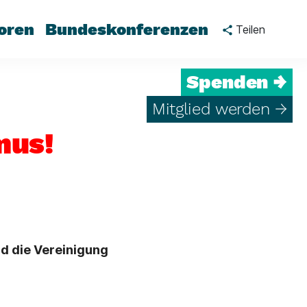
oren
Bundeskonferenzen
Teilen
Spenden →
Mitglied werden →
mus!
nd die Vereinigung