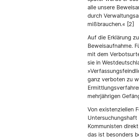
alle unsere Beweisa
durch Verwaltungsak
mißbrauchen.« [2]
Auf die Erklärung z
Beweisaufnahme. Fü
mit dem Verbotsurtei
sie in Westdeutschla
»Verfassungsfeindli
ganz verboten zu we
Ermittlungsverfahre
mehrjährigen Gefäng
Von existenziellen 
Untersuchungshaft 
Kommunisten direkt
das ist besonders b