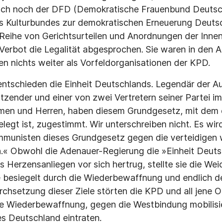
uch noch der DFD (Demokratische Frauenbund Deutsch
 Kulturbundes zur demokratischen Erneuerung Deutsch
r Reihe von Gerichtsurteilen und Anordnungen der Inne
erbot die Legalität abgesprochen. Sie waren in den 
ten nichts weiter als Vorfeldorganisationen der KPD.
 entschieden die Einheit Deutschlands. Legendär der 
zender und einer von zwei Vertretern seiner Partei i
amen und Herren, haben diesem Grundgesetz, mit dem 
legt ist, zugestimmt. Wir unterschreiben nicht. Es wir
munisten dieses Grundgesetz gegen die verteidigen 
 Obwohl die Adenauer-Regierung die »Einheit Deuts
s Herzensanliegen vor sich hertrug, stellte sie die We
 besiegelt durch die Wiederbewaffnung und endlich d
rchsetzung dieser Ziele störten die KPD und all jene 
e Wiederbewaffnung, gegen die Westbindung mobilisie
es Deutschland eintraten.