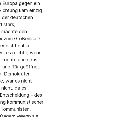
n Europa gegen ein
 Richtung kam einzig
n der deutschen
 stark,
s machte den
« zum Großeinsatz.
er nicht näher
n; es reichte, wenn
So konnte auch das
r und Tür geöffnet.
n, Demokraten.
te, war es nicht
 nicht, da es
n Entscheidung – des
rung kommunistischer
e Kommunisten,
 Kragen: »Wenn sie