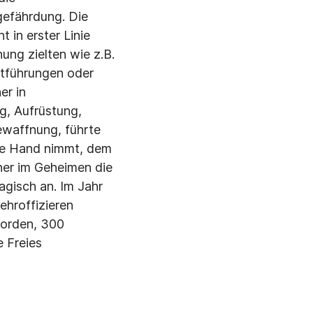
gefährdung. Die
 in erster Linie
ung zielten wie z.B.
ntführungen oder
er in
g, Aufrüstung,
ewaffnung, führte
die Hand nimmt, dem
her im Geheimen die
agisch an. Im Jahr
hroffizieren
worden, 300
 Freies