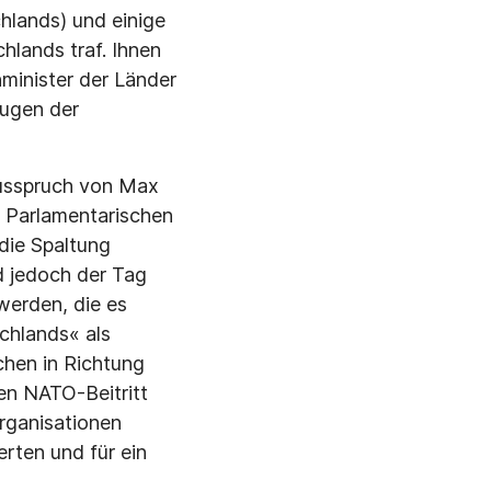
lands) und einige
lands traf. Ihnen
nminister der Länder
Augen der
Ausspruch von Max
m Parlamentarischen
die Spaltung
d jedoch der Tag
werden, die es
chlands« als
ichen in Richtung
en NATO-Beitritt
Organisationen
rten und für ein