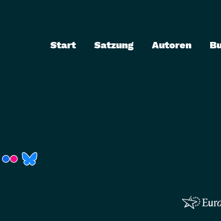
Start
Satzung
Autoren
B
r)
Fenster)
neues Fenster)
t ein neues Fenster)
 öffnet ein neues Fenster)
(Link öffnet ein neues Fenster)
(Link öffnet ein neues Fenster)
(Link öffnet ein neues Fenster)