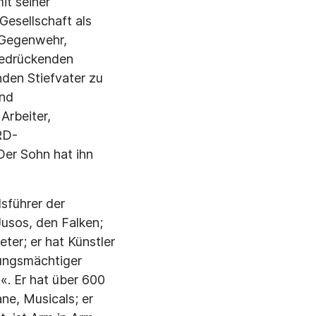
it seiner
Gesellschaft als
r Gegenwehr,
 bedrückenden
nden Stiefvater zu
und
Arbeiter,
BRD-
Der Sohn hat ihn
sführer der
Jusos, den Falken;
er; er hat Künstler
kungsmächtiger
«. Er hat über 600
ne, Musicals; er