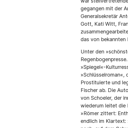
war stellvertretende
gegangen mit der A
Generalsekretär Ant
Gott, Kati Witt, Fr
zusammengearbeitet.
das von bekannten N
Unter den »schönste
Regenbogenpresse. E
»Spiegel«-Kulturres
»Schlüsselroman«, 
Prostituierte und l
Fischer ab. Die Au
von Schoeler, der i
wiederum leitet die
»Römer zittert: Enth
endlich im Klartext