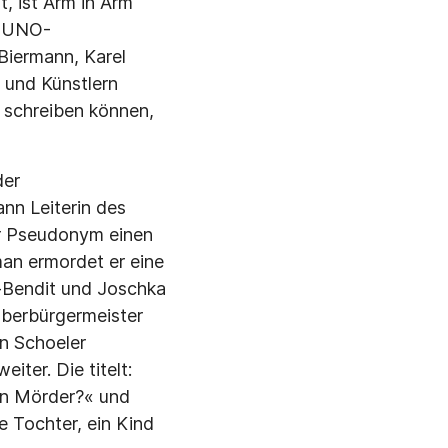
t, ist Arm in Arm
n UNO-
Biermann, Karel
 und Künstlern
 schreiben können,
der
nn Leiterin des
ter Pseudonym einen
an ermordet er eine
n-Bendit und Joschka
Oberbürgermeister
on Schoeler
ter. Die titelt:
ein Mörder?« und
e Tochter, ein Kind