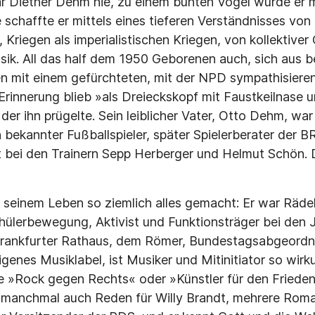
 Diether Dehm nie, zu einem bunten Vogel wurde er m
 schaffte er mittels eines tieferen Verständnisses von 
 Kriegen als imperialistischen Kriegen, von kollektive
usik. All das half dem 1950 Geborenen auch, sich aus
en mit einem gefürchteten, mit der NPD sympathisiere
 Erinnerung blieb »als Dreieckskopf mit Faustkeilnase 
er ihn prügelte. Sein leiblicher Vater, Otto Dehm, war 
in bekannter Fußballspieler, später Spielerberater der 
 bei den Trainern Sepp Herberger und Helmut Schön. 
 seinem Leben so ziemlich alles gemacht: Er war Rädel
hülerbewegung, Aktivist und Funktionsträger bei den 
Frankfurter Rathaus, dem Römer, Bundestagsabgeordnet
genes Musiklabel, ist Musiker und Mitinitiator so wir
wie »Rock gegen Rechts« oder »Künstler für den Frieden
 manchmal auch Reden für Willy Brandt, mehrere Roma