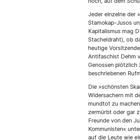
noch, auf dem Schul
Jeder einzelne der 
Stamokap-Jusos und
Kapitalismus mag DD
Stacheldraht), ob 
heutige Vorsitzende
Antifaschist Dehm 
Genossen plötzlich 
beschriebenen Rufm
Die »schönsten Skan
Widersachern mit de
mundtot zu machen.
zermürbt oder gar 
Freunde von den Jus
Kommunisten« unters
auf die Leute wie e