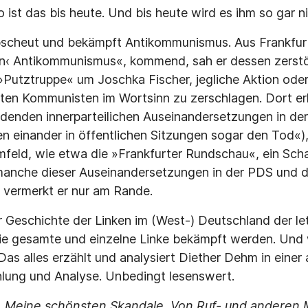
 ist das bis heute. Und bis heute wird es ihm so gar n
scheut und bekämpft Antikommunismus. Aus Frankfur
en‹ Antikommunismus«, kommend, sah er dessen zerstö
»Putztruppe« um Joschka Fischer, jegliche Aktion oder
ten Kommunisten im Wortsinn zu zerschlagen. Dort erl
rdenden innerparteilichen Auseinandersetzungen in d
n einander in öffentlichen Sitzungen sogar den Tod«),
Umfeld, wie etwa die »Frankfurter Rundschau«, ein Scha
manche dieser Auseinandersetzungen in der PDS und 
, vermerkt er nur am Rande.
ur Geschichte der Linken im (West-) Deutschland der le
die gesamte und einzelne Linke bekämpft werden. Und w
as alles erzählt und analysiert Diether Dehm in eine
lung und Analyse. Unbedingt lesenswert.
 Meine schönsten Skandale. Von Ruf- und anderen 