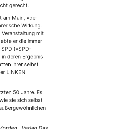
icht gerecht.
t am Main, »der
rerische Wirkung.
 Veranstaltung mit
ebte er die immer
er SPD (»SPD-
 in deren Ergebnis
tten ihrer selbst
der LINKEN
tzten 50 Jahre. Es
ie sie sich selbst
r außergewöhnlichen
Morden, Verlag Das