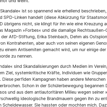
hof und weint.
»Skandale« ist so spannend wie erhellend beschrieben,
 SPD-Linken handelt (diese Abkürzung für Staatsmon
 übrigens nicht, sie klingt für ihn wie eine Kreuzung
das Magazin »Forbes« und die damalige Rechtsaußen
 der AfD-Stiftung, Erika Steinbach, Dehm als Ostspion
von Kontrahenten, aber auch von seinen eigenen Geno
zu einem Antisemiten gemacht wird, um nur einige der
orde zu nennen.
dale« sind Skandalisierungen durch Medien im Verein, 
m Ziel, systemkritische Kräfte, Individuen wie Gruppe
 Diese perfiden Kampagnen haben andere Menschen a
zerbrochen. Schon in der Schülerbewegung begannen 
os und aus dem antiautoritären Milieu wegen seiner 
chwellig ideologische Brandmauern gegen ihn zu erric
in Scheidewasser. Sie hassten oder mochten mich. Da