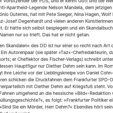
r Vorsitzender der PDS, und er kennt Gott und die Wel
nti-Apartheid-Legende Nelson Mandela, dem jetzige
ónio Guterres, hat mit Pete Seeger, Nina Hagen, Wolf 
anz-Josef Degenhardt und vielen anderen Künstlerinnen
 Er hätte sich selbst bespiegeln und ein Skandalbuch
amen nur so trieft. Das hat er nicht getan.
n Skandalen« des DD ist nur einer so recht nach Art 
in Autorenpaar (sie später »Taz«-Chefredakteurin, da
sorts; er Cheflektor des Fischer-Verlags) schreibt un
dessen Hauptfigur nur Diether Dehm sein kann. Im Rom
egt ihre Leiche vor der Lieblingskneipe von Daniel Coh
toren schicken die Druckfahnen dem Frankfurter SPD-
nnerparteilich mit Diether Dehm auf Kriegsfuß steht. V
 Fahnen umgehend an die hessische »Bild«-Redaktion wei
üllungsgeschichte?«, es folgt: »Frankfurter Politiker 
: »Sind Sie ein Mörder, Herr Dehm?« Ebendies hört sein