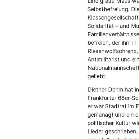
Eine graue Maus war
Selbstbefreiung. Die
Klassengesellschaft,
Solidarität – und M
Familienverhältniss
befreien, der ihm in
Riesenwolfsohren«, d
Antimilitarist und e
Nationalmannschaft
geliebt.
Diether Dehm hat in
Frankfurter 68er-Sc
er war Stadtrat im 
gemanagt und ein ei
politischer Kultur 
Lieder geschrieben,