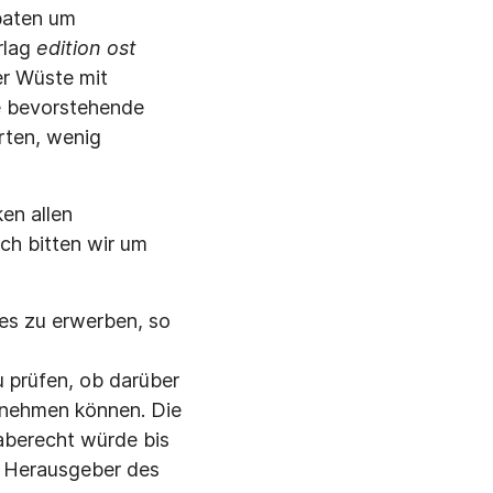
baten um
rlag
edition ost
er Wüste mit
e bevorstehende
rten, wenig
en allen
ch bitten wir um
 es zu erwerben, so
u prüfen, ob darüber
 nehmen können. Die
aberecht würde bis
m Herausgeber des