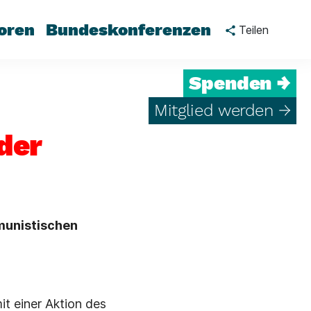
oren
Bundeskonferenzen
Teilen
Spenden →
Mitglied werden →
der
munistischen
t einer Aktion des