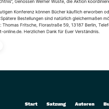
tnis“, Genossen Werner Wüste, die Aktion koordinier
eutigen Konferenz können Bücher käuflich erworben od
pätere Bestellungen sind natürlich gleichermaßen mö
n: Thomas Fritsche, Florastraße 59, 13187 Berlin, Tele
t-online.de. Herzlichen Dank für Euer Verständnis.
Start
Satzung
Autoren
B