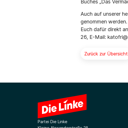
Buches „Das Vermäch
Auch auf unserer h
genommen werden. S
Euch dafür direkt a
26, E-Mail: katofri@
Zurück zur Übersicht
Partei Die Linke
Kleine Alexanderstraße 28