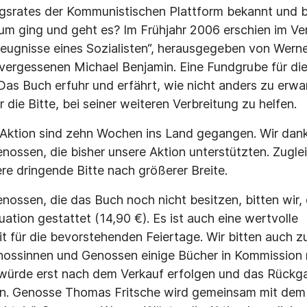
gsrates der Kommunistischen Plattform bekannt und 
m ging und geht es? Im Frühjahr 2006 erschien im Ve
eugnisse eines Sozialisten“, herausgegeben von Wern
nvergessenen Michael Benjamin. Eine Fundgrube für di
s Buch erfuhr und erfährt, wie nicht anders zu erwa
r die Bitte, bei seiner weiteren Verbreitung zu helfen.
 Aktion sind zehn Wochen ins Land gegangen. Wir dank
ossen, die bisher unsere Aktion unterstützten. Zuglei
re dringende Bitte nach größerer Breite.
ossen, die das Buch noch nicht besitzen, bitten wir,
ituation gestattet (14,90 €). Es ist auch eine wertvolle
 für die bevorstehenden Feiertage. Wir bitten auch z
enossinnen und Genossen einige Bücher in Kommission
 würde erst nach dem Verkauf erfolgen und das Rückg
eren. Genosse Thomas Fritsche wird gemeinsam mit de