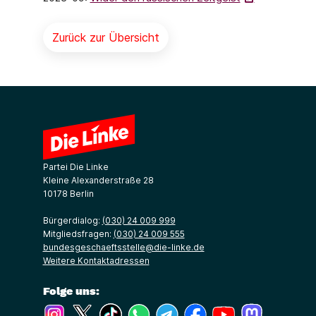
Zurück zur Übersicht
Partei Die Linke
Kleine Alexanderstraße 28
10178 Berlin
Bürgerdialog:
(030) 24 009 999
Mitgliedsfragen:
(030) 24 009 555
bundesgeschaeftsstelle@die-linke.de
Weitere Kontaktadressen
Folge uns:
(Link öffnet ein neues Fenster)
(Link öffnet ein neues Fenster)
(Link öffnet ein neues Fenster)
(Link öffnet ein neues Fenster)
(Link öffnet ein neues Fenster)
(Link öffnet ein neues Fe
(Link öffnet ein n
(Link öffne