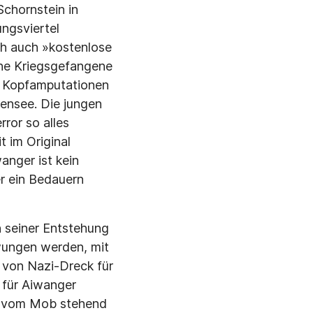
Schornstein in
ngsviertel
h auch »kosten­lose
e Kriegsge­fangene
e Kopfamputationen
tzensee. Die jungen
ror so alles
 im Original
anger ist kein
r ein Bedauern
 seiner Entste­hung
wungen wer­den, mit
g von Nazi-Dreck für
 für Aiwanger
um vom Mob stehend