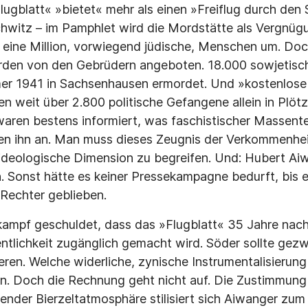
lugblatt« »bietet« mehr als einen »Freiflug durch den 
hwitz – im Pamphlet wird die Mordstätte als Vergnügu
eine Million, vorwiegend jüdische, Menschen um. Doc
den von den Gebrüdern angeboten. 18.000 sowjetisch
r 1941 in Sachsenhausen ermordet. Und »kostenlos
tten weit über 2.800 politische Gefangene allein in Plö
ren bestens informiert, was faschistischer Massenter
en ihn an. Man muss dieses Zeugnis der Verkom­menheit
deologische Dimension zu begreifen. Und: Hubert Aiw
 Sonst hätte es keiner Pressekampagne bedurft, bis e
n Rechter geblieben.
kampf geschuldet, dass das »Flugblatt« 35 Jahre nach
entlichkeit zugänglich gemacht wird. Söder sollte gez
eren. Welche widerliche, zynische Instrumentalisierun
en. Doch die Rechnung geht nicht auf. Die Zustimmung
gender Bierzeltatmosphäre stilisiert sich Aiwanger z