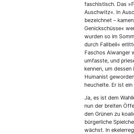
faschistisch. Das »F
Auschwitz«. In Ausc
bezeichnet – kamen 
Genickschüsse« wer
wurden so im Somme
durch Fallbeil« erli
Faschos Aiwanger wa
umfasste, und pries
kennen, um dessen i
Humanist geworden.
heuchelte. Er ist ei
Ja, es ist dem Wahl
nun der breiten Öff
den Grünen zu koali
bürgerliche Spielch
wächst. In ekelerre