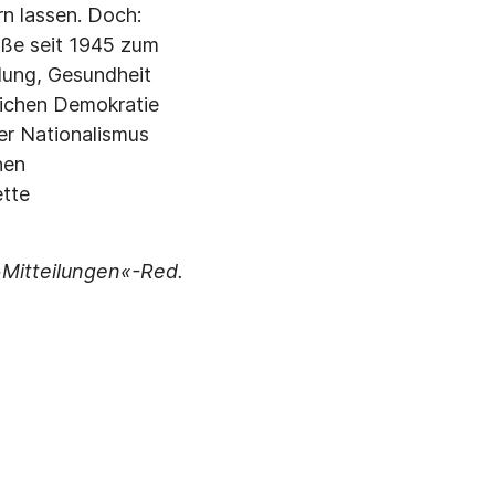
rn lassen. Doch:
aße seit 1945 zum
dung, Gesundheit
lichen Demokratie
der Nationalismus
hen
ette
»Mitteilungen«-Red.