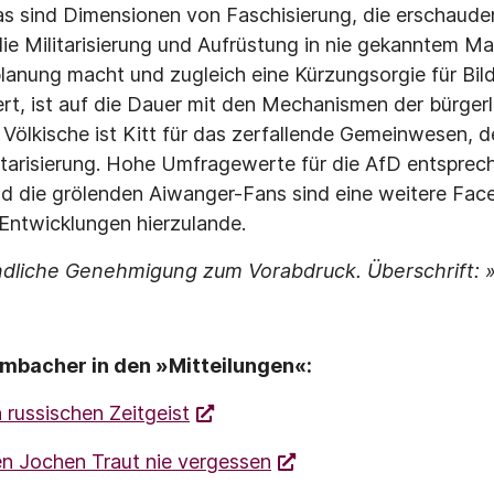
as sind Dimensionen von Faschisierung, die erschau­de
ie Militarisierung und Aufrüstung in nie gekanntem M
lanung macht und zugleich eine Kürzungsorgie für Bil
rt, ist auf die Dauer mit den Mechanismen der bürger
s Völkische ist Kitt für das zerfallende Gemeinwesen, 
itarisierung. Hohe Umfragewerte für die AfD entsprec
nd die grölenden Aiwanger-Fans sind eine weitere Fac
Entwicklungen hierzulande.
undliche Genehmigung zum Vorabdruck.
Überschrift: 
ombacher in den »Mitteilungen«:
 russischen Zeitgeist
n Jochen Traut nie vergessen