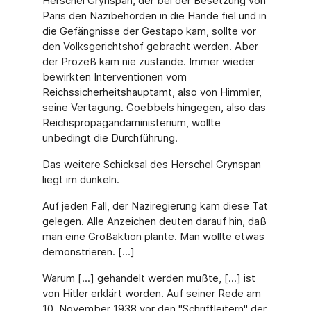
Herschel Grynspan, der bei der Besetzung von
Paris den Nazibehörden in die Hände fiel und in
die Gefängnisse der Gestapo kam, sollte vor
den Volksgerichtshof gebracht werden. Aber
der Prozeß kam nie zustande. Immer wieder
bewirkten Interventionen vom
Reichssicherheitshauptamt, also von Himmler,
seine Vertagung. Goebbels hingegen, also das
Reichspropagandaministerium, wollte
unbedingt die Durchführung.
Das weitere Schicksal des Herschel Grynspan
liegt im dunkeln.
Auf jeden Fall, der Naziregierung kam diese Tat
gelegen. Alle Anzeichen deuten darauf hin, daß
man eine Großaktion plante. Man wollte etwas
demonstrieren. [...]
Warum [...] gehandelt werden mußte, [...] ist
von Hitler erklärt worden. Auf seiner Rede am
10. November 1938 vor den "Schriftleitern" der