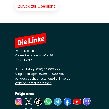
Zurück zur Übersicht
Partei Die Linke
Kleine Alexanderstraße 28
10178 Berlin
Bürgerdialog:
(030) 24 009 999
Mitgliedsfragen:
(030) 24 009 555
bundesgeschaeftsstelle@die-linke.de
Weitere Kontaktadressen
Folge uns:
(Link öffnet ein neues Fenster)
(Link öffnet ein neues Fenster)
(Link öffnet ein neues Fenster)
(Link öffnet ein neues Fenster)
(Link öffnet ein neues Fenster)
(Link öffnet ein neues Fe
(Link öffnet ein n
(Link öffne