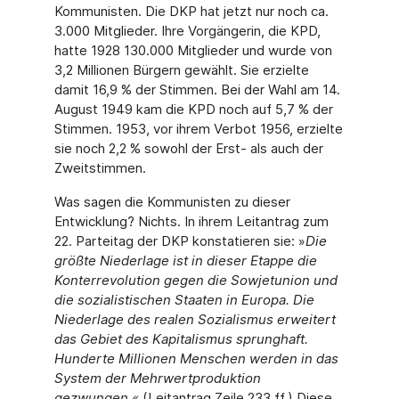
Kommunisten. Die DKP hat jetzt nur noch ca.
3.000 Mitglieder. Ihre Vorgängerin, die KPD,
hatte 1928 130.000 Mitglieder und wurde von
3,2 Millionen Bürgern gewählt. Sie erzielte
damit 16,9 % der Stimmen. Bei der Wahl am 14.
Au­gust 1949 kam die KPD noch auf 5,7 % der
Stimmen. 1953, vor ihrem Verbot 1956, erziel­te
sie noch 2,2 % sowohl der Erst- als auch der
Zweitstimmen.
Was sagen die Kommunisten zu dieser
Entwicklung? Nichts. In ihrem Leitantrag zum
22. Parteitag der DKP konstatieren sie: »
Die
größte Niederlage ist in dieser Etappe die
Konterre­volution gegen die Sowjetunion und
die sozialistischen Staaten in Europa. Die
Niederlage des realen Sozialismus erweitert
das Gebiet des Kapitalismus sprunghaft.
Hunderte Millio­nen Menschen werden in das
System der Mehrwertproduktion
gezwungen.«
(Leitantrag Zei­le 233 ff.) Diese