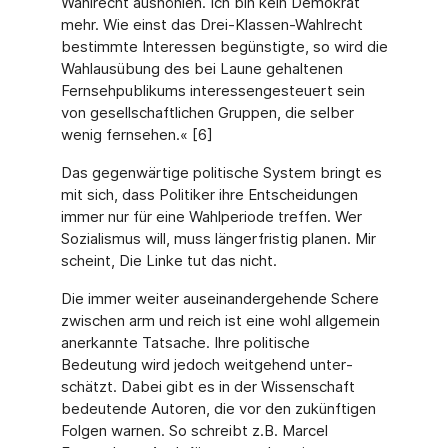
Wahlrecht aushöhlen. Ich bin kein Demokrat
mehr. Wie einst das Drei-Klassen-Wahlrecht
bestimmte Interessen begünstigte, so wird die
Wahlaus­übung des bei Laune gehaltenen
Fernsehpublikums interessengesteuert sein
von gesell­schaftlichen Gruppen, die selber
wenig fernsehen.« [6]
Das gegenwärtige politische System bringt es
mit sich, dass Politiker ihre Entscheidungen
immer nur für eine Wahlperiode treffen. Wer
Sozialismus will, muss längerfristig planen. Mir
scheint, Die Linke tut das nicht.
Die immer weiter auseinandergehende Schere
zwischen arm und reich ist eine wohl allge­mein
anerkannte Tatsache. Ihre politische
Bedeutung wird jedoch weitgehend unter­
schätzt. Dabei gibt es in der Wissenschaft
bedeutende Autoren, die vor den zukünftigen
Folgen warnen. So schreibt z.B. Marcel