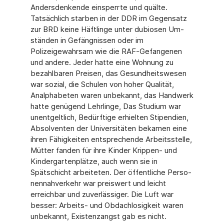
Andersdenkende einsperrte und quälte.
Tatsächlich starben in der DDR im Gegensatz
zur BRD keine Häftlinge unter dubiosen Um­
ständen in Gefängnissen oder im
Polizeigewahrsam wie die RAF-Gefangenen
und andere. Jeder hatte eine Wohnung zu
bezahlbaren Preisen, das Gesundheitswesen
war sozial, die Schulen von hoher Qualität,
Analphabeten waren unbekannt, das Handwerk
hatte genü­gend Lehrlinge, Das Studium war
unentgeltlich, Bedürftige erhielten Stipendien,
Absolven­ten der Universitäten bekamen eine
ihren Fähigkeiten entsprechende Arbeitsstelle,
Mütter fanden für ihre Kinder Krippen- und
Kindergartenplätze, auch wenn sie in
Spätschicht ar­beiteten. Der öffentliche Perso­
nennahverkehr war preiswert und leicht
erreichbar und zu­verlässiger. Die Luft war
besser: Arbeits- und Obdachlosig­keit waren
unbekannt, Exis­tenzangst gab es nicht.