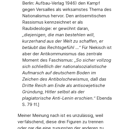
Berlin: Aufbau-Verlag 1946) den Kampf
gegen Versailles als wirksamstes Thema des
Nationalismus hervor. Den antisemitischen
Rassismus kennzeichnet er als
Raubideologie: er gewöhnt daran,
„diejenigen, die man bestehlen will,
kurzerhand aus der Welt zu schaffen, er
betäubt das Rechtsgefühl ...“
Für Niekisch ist
aber der Antikommunismus das zentrale
Moment des Faschismus:
„So sicher vollzog
sich schließlich der nationalsozialistische
Aufmarsch auf deutschem Boden im
Zeichen des Antibolschewismus, daß das
Dritte Reich am Ende als antisowjetische
Gründung, Hitler selbst als der
plagiatorische Anti-Lenin erschien.“
Ebenda
S. 79 ff.]
Meiner Meinung nach ist es unzulässig, weil
verfälschend, diese drei Figuren zu trennen
oder gar die eine zugunsten der anderen zu