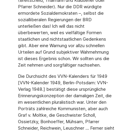
(Breitscheid, Thälmann und Klausener oder
Pfarrer Schneider). Nur die DDR würdigte
ermordete Sozialdemokraten –, selbst die
sozialliberalen Regierungen der BRD
unterließen das! Ich will das nicht
überbewerten, weil es vielfältige Formen
staatlichen und nichtstaatlichen Gedenkens
gibt. Aber eine Warnung vor allzu schnellen
Urteilen auf Grund subjektiver Wahrnehmung
ist dieses Ergebnis schon. Wir sollten uns die
Zeit nehmen und sorgfältiger nachsehen.
Die Durchsicht des VVN-Kalenders für 1949
[VVN-Kalender 1949, Berlin-Potsdam: VVN-
Verlag 1948.] bestätigt diese ursprüngliche
Erinnerungskonzeption der damaligen Zeit, die
im wesentlichen pluralistisch war. Unter den
Porträts zahlreiche Kommunisten, aber auch
Graf v. Moltke, die Geschwister Scholl,
Ossietzky, Bonhoeffer, Mühsam, Pfarrer
Schneider, Reichwein, Leuschner ... Ferner sieht