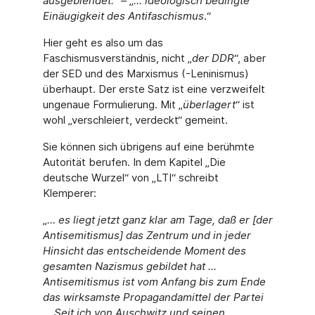
ausgeblendet.
“ – „
... ideologisch bedingte
Einäugigkeit des Antifaschismus
.“
Hier geht es also um das
Faschismusverständnis, nicht „
der DDR
“, aber
der SED und des Marxismus (-Leninismus)
überhaupt. Der erste Satz ist eine verzweifelt
ungenaue Formulierung. Mit „
überlagert
“ ist
wohl „verschleiert, verdeckt“ gemeint.
Sie können sich übrigens auf eine berühmte
Autorität berufen. In dem Kapitel „Die
deutsche Wurzel“ von „LTI“ schreibt
Klemperer:
„
... es liegt jetzt ganz klar am Tage, daß er [der
Antisemitismus] das Zentrum und in jeder
Hinsicht das entscheidende Moment des
gesamten Nazismus gebildet hat ...
Antisemitismus ist vom Anfang bis zum Ende
das wirksamste Propagandamittel der Partei
... Seit ich von Auschwitz und seinen