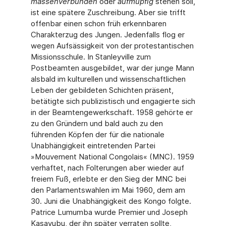
massenverbunden
oder
auf­müpfig
stehen soll,
ist eine spätere Zuschreibung. Aber sie trifft
offenbar einen schon früh erkennbaren
Charakterzug des Jungen. Jedenfalls flog er
wegen Aufsässigkeit von der protestantischen
Missionsschule. In Stanleyville zum
Postbeamten ausgebildet, war der junge Mann
alsbald im kulturellen und wissenschaftlichen
Leben der gebildeten Schichten präsent,
betätigte sich publizistisch und engagierte sich
in der Beamten­gewerkschaft. 1958 gehörte er
zu den Gründern und bald auch zu den
führenden Köp­fen der für die nationale
Unabhängigkeit eintretenden Partei
»Mouvement National Con­golais« (MNC). 1959
verhaftet, nach Folterungen aber wieder auf
freiem Fuß, erlebte er den Sieg der MNC bei
den Parlamentswahlen im Mai 1960, dem am
30. Juni die Unab­hängigkeit des Kongo folgte.
Patrice Lumumba wurde Premier und Joseph
Kasavubu, der ihn später verraten sollte,