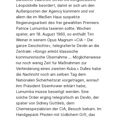
Léopoldville beordert, damit er sich um den
Außenposten der Agency kümmern und vor
allem die im Weißen Haus suspekte
Regierungsarbeit des frei gewählten Pre­miers
Patrice Lumumba taxieren sollte. Wochen
später, am 18. August 1960, so ent­hüllt Tim
Weiner in seinem Opus Magnum »CIA – Die
ganze Geschichte«, telegrafierte Devlin an die
Zentrale: »Kongo erlebt klassische
kommunistische Übernahme … Mögli­cherweise
nur noch wenig Zeit für Maßnahmen zur
Verhinderung eines zweiten Kuba.« Dulles habe
die Nachricht noch am selben Tag dem
Nationalen Sicherheitsrat vorgetra­gen, worauf
ihm Präsident Eisenhower erklärt habe,
Lumumba müsse beseitigt werden. Eine
solche Order erging telegrafisch an Devlin, der
später von Sidney Gottlieb, dem
Chemiespezialisten der CIA, Besuch bekam. Im
Handgepäck Phiolen mit tödlichem Gift, das