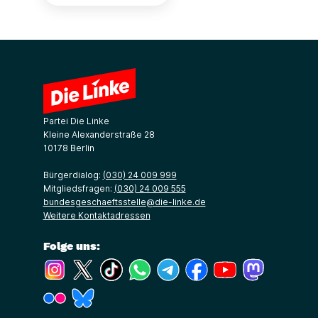
Partei Die Linke
Kleine Alexanderstraße 28
10178 Berlin
Bürgerdialog:
(030) 24 009 999
Mitgliedsfragen:
(030) 24 009 555
bundesgeschaeftsstelle@die-linke.de
Weitere Kontaktadressen
Folge uns:
(Link öffnet ein neues Fenster)
(Link öffnet ein neues Fenster)
(Link öffnet ein neues Fenster)
(Link öffnet ein neues Fenster)
(Link öffnet ein neues Fenster)
(Link öffnet ein neues Fe
(Link öffnet ein n
(Link öffne
(Link öffnet ein neues Fenster)
(Link öffnet ein neues Fenster)