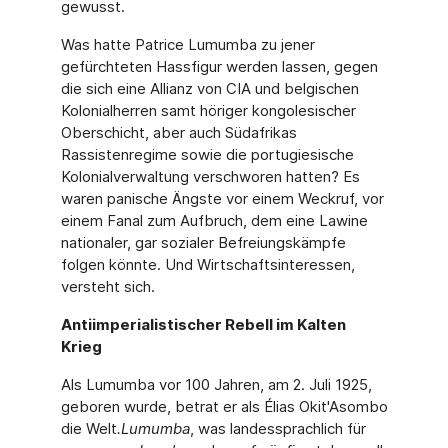
gewusst.
Was hatte Patrice Lumumba zu jener
gefürchteten Hassfigur werden lassen, gegen
die sich eine Allianz von CIA und belgischen
Kolonialherren samt höriger kongolesischer
Oberschicht, aber auch Südafrikas
Rassistenregime sowie die portugiesische
Kolonial­verwaltung verschworen hatten? Es
waren panische Ängste vor einem Weckruf, vor
einem Fanal zum Aufbruch, dem eine Lawine
nationaler, gar sozialer Befreiungskämpfe
folgen könnte. Und Wirtschaftsinteressen,
versteht sich.
Antiimperialistischer Rebell im Kalten
Krieg
Als Lumumba vor 100 Jahren, am 2. Juli 1925,
geboren wurde, betrat er als Élias Okit'Asombo
die Welt
.
Lumumba
, was landessprachlich für