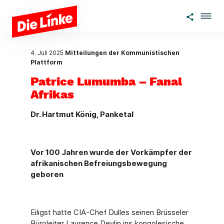
Zum Hauptinhalt springen
4. Juli 2025
Mitteilungen der Kommunistischen
Plattform
Patrice Lumumba – Fanal
Afrikas
Dr. Hartmut König, Panketal
Vor 100 Jahren wurde der Vorkämpfer der
afrikanischen Befreiungsbewegung
geboren
Eiligst hatte CIA-Chef Dulles seinen Brüsseler
Büroleiter Laurence Devlin ins kongolesi­sche