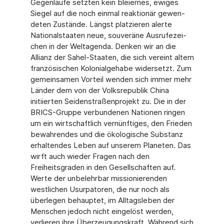
Gegenläufe setzten kein bleiernes, ewiges
Siegel auf die noch einmal reaktionär gewen­
deten Zustände. Längst platzieren alerte
Nationalstaaten neue, souveräne Ausrufezei­
chen in der Weltagenda. Denken wir an die
Allianz der Sahel-Staaten, die sich vereint altem
französischen Kolonialgehabe widersetzt. Zum
gemeinsamen Vorteil wenden sich immer mehr
Länder dem von der Volksrepublik China
initiierten Seidenstraßenprojekt zu. Die in der
BRICS-Gruppe verbundenen Nationen ringen
um ein wirtschaftlich ver­nünftiges, den Frieden
bewahrendes und die ökologische Substanz
erhaltendes Leben auf unserem Planeten. Das
wirft auch wieder Fragen nach den
Freiheitsgraden in den Gesellschaften auf.
Werte der unbelehrbar missionierenden
westlichen Usurpatoren, die nur noch als
überlegen behauptet, im Alltagsleben der
Menschen jedoch nicht ein­gelöst werden,
verlieren ihre Überzeugungskraft. Während sich