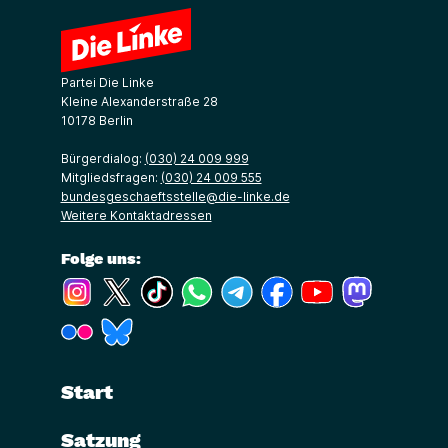
Partei Die Linke
Kleine Alexanderstraße 28
10178 Berlin
Bürgerdialog:
(030) 24 009 999
Mitgliedsfragen:
(030) 24 009 555
bundesgeschaeftsstelle@die-linke.de
Weitere Kontaktadressen
Folge uns:
(Link öffnet ein neues Fenster)
(Link öffnet ein neues Fenster)
(Link öffnet ein neues Fenster)
(Link öffnet ein neues Fenster)
(Link öffnet ein neues Fenster)
(Link öffnet ein neues Fe
(Link öffnet ein n
(Link öffne
(Link öffnet ein neues Fenster)
(Link öffnet ein neues Fenster)
Start
Satzung