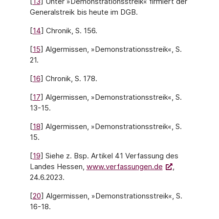
[
13
] Unter »Demonstrationsstreik« firmiert der
Generalstreik bis heute im DGB.
[
14
] Chronik, S. 156.
[
15
] Algermissen, »Demonstrationsstreik«, S.
21.
[
16
] Chronik, S. 178.
[
17
] Algermissen, »Demonstrationsstreik«, S.
13-15.
[
18
] Algermissen, »Demonstrationsstreik«, S.
15.
[
19
] Siehe z. Bsp. Artikel 41 Verfassung des
Landes Hessen,
www.verfassungen.de
,
24.6.2023.
[
20
] Algermissen, »Demonstrationsstreik«, S.
16-18.