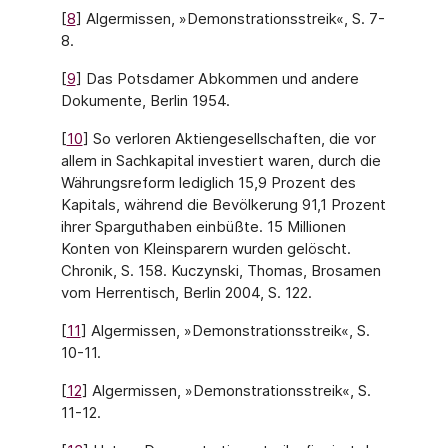
[
8
] Algermissen, »Demonstrationsstreik«, S. 7-
8.
[
9
] Das Potsdamer Abkommen und andere
Dokumente, Berlin 1954.
[
10
] So verloren Aktiengesellschaften, die vor
allem in Sachkapital investiert waren, durch die
Währungsreform lediglich 15,9 Prozent des
Kapitals, während die Bevölkerung 91,1 Prozent
ihrer Sparguthaben einbüßte. 15 Millionen
Konten von Kleinsparern wurden gelöscht.
Chronik, S. 158. Kuczynski, Thomas, Brosamen
vom Herrentisch, Berlin 2004, S. 122.
[
11
] Algermissen, »Demonstrationsstreik«, S.
10-11.
[
12
] Algermissen, »Demonstrationsstreik«, S.
11-12.