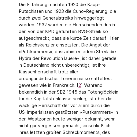
Die Erfah­rung machten 1920 die Kapp-
Putschisten und 1923 die Cuno-Regierung, die
durch zwei Generalstreiks hinweggefegt
wurden. 1932 wurden die Herrschenden durch
den von der KPD geführten BVG-Streik so
aufgeschreckt, dass sie kurze Zeit darauf Hitler
als Reichs­kanzler einsetzten. Die Angst der
»Puttkammers«, dass »hinter jedem Streik die
Hydra der Revolution lauere«, ist daher gerade
in Deutschland nicht unberechtigt, ist ihre
Klassen­herrschaft trotz aller
propagandistischer Tönerei nie so sattelfest
gewesen wie in Frank­reich. [
2
] Während
bekanntlich in der SBZ 1945 das Totenglöcklein
für die Kapitalistenklasse schlug, ist über die
wacklige Herrschaft der vor allem durch die
US-Imperialisten gestützten »Puttkammers« in
den Westzonen heute weniger bekannt, wenn
nicht gar vergessen ge­macht, einschließlich
ihres letzten großen Schreckmoments, des