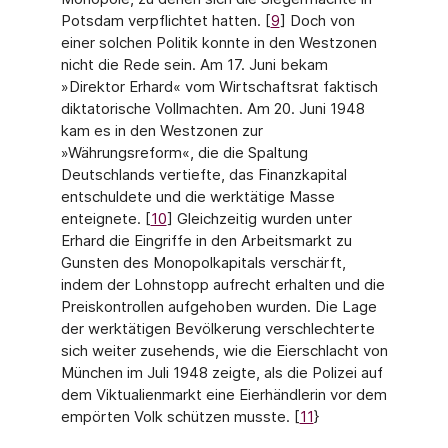
Potsdam verpflichtet hatten. [
9
] Doch von
einer solchen Politik konnte in den Westzonen
nicht die Rede sein. Am 17. Juni bekam
»Direktor Erhard« vom Wirtschaftsrat faktisch
diktatorische Vollmachten. Am 20. Juni 1948
kam es in den West­zonen zur
»Währungsreform«, die die Spaltung
Deutschlands vertiefte, das Finanzkapital
entschuldete und die werktätige Masse
enteignete. [
10
] Gleichzeitig wurden unter
Erhard die Eingriffe in den Arbeitsmarkt zu
Gunsten des Monopolkapitals verschärft,
indem der Lohn­stopp aufrecht erhalten und die
Preiskontrollen aufgehoben wurden. Die Lage
der werktäti­gen Bevölkerung verschlechterte
sich weiter zusehends, wie die Eierschlacht von
München im Juli 1948 zeigte, als die Polizei auf
dem Viktualienmarkt eine Eierhändlerin vor dem
empörten Volk schützen musste. [
11
}