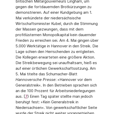
britischen Militärgouver­neurs Lingham, um
gegen die fortdauernden Brotkürzungen zu
demonstrieren. Auf einer Kundgebung am 1.
Mai verkündete der niedersächsische
Wirtschaftsminister Kubel, durch die Stimmung
der Massen gezwungen, dass mit dem
profitlüsternen Monopolkapital kein dauernder
Frieden zu erreichen sei. Am 4. Mai gingen über
5.000 Werktätige in Hannover in den Streik. Die
Lage schien den Herrschenden zu entgleiten.
Die Kollegen erwarteten eine größere Aktion.
Die Streikbewegung sei unaufhaltsam, hieß es
auf einer örtlichen Gewerkschaftssitzung. Am
5. Mai titelte das Schumacher-Blatt
Hannoversche Presse
: »Hannover vor dem
Generalstreik«. In den Betrieben sprachen sich
an die 100 Prozent für Arbeitsniederlegungen
aus. [
7
} Einen Tag später stellte man jedoch
beruhigt fest: »Kein Gene­ralstreik in
Niedersachsen«. Von gewerkschaftlicher Seite
wurde der Streik nicht weiter vorangetrieben.