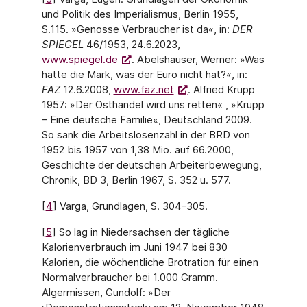
und Politik des Imperialismus, Berlin 1955,
S.115. »Genosse Verbraucher ist da«, in:
DER
SPIEGEL
46/1953, 24.6.2023,
www.spiegel.de
. Abelshauser, Werner: »Was
hatte die Mark, was der Euro nicht hat?«, in:
FAZ
12.6.2008,
www.faz.net
. Alfried Krupp
1957: »Der Osthandel wird uns retten« , »Krupp
– Eine deutsche Familie«, Deutschland 2009.
So sank die Arbeitslosenzahl in der BRD von
1952 bis 1957 von 1,38 Mio. auf 66.2000,
Geschichte der deutschen Arbeiterbewegung,
Chronik, BD 3, Berlin 1967, S. 352 u. 577.
[
4
] Varga, Grundlagen, S. 304-305.
[
5
] So lag in Niedersachsen der tägliche
Kalorienverbrauch im Juni 1947 bei 830
Kalorien, die wöchentliche Brotration für einen
Normalverbraucher bei 1.000 Gramm.
Algermissen, Gundolf: »Der