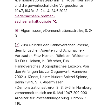
›Demonstrationsstreik‹ am 12. November 1948
und die gewerkschaftliche Vorgeschichte
1947/1948«, S. 2 u. 4, 24.6.2023,
niedersachsen-bremen-
sachsenanhalt.dgb.de
.
[
6
] Algermissen, »Demonstrationsstreik«, S. 2-
3.
[
7
] Zum Gründer der Hannoverschen Presse,
dem britischen Agenten und Schumacher-
Vertrauten Fritz Heinen, Röhrbein, Waldemar
R.: Fritz Heinen, in: Böttcher, Dirk:
Hannoversches Biographisches Lexikon. Von
den Anfängen bis zur Gegenwart, Hannover
2002 u. Kühne, Heinz: Kuriere Spitzel Spione,
Berlin 1949, S. 7. Algermissen,
»Demonstrationsstreik«, S. 3, 5-6. In Hamburg
versammelten sich am 9. Mai 1947 200.000
Arbeiter zur Protestkundgebung. Chronik, S.
116.