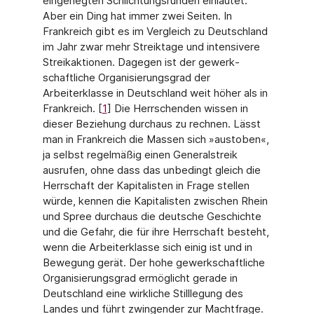
eingehegten Schlichtungsrunden ein­läutet.
Aber ein Ding hat immer zwei Seiten. In
Frankreich gibt es im Vergleich zu Deutsch­land
im Jahr zwar mehr Streiktage und intensivere
Streikaktionen. Dagegen ist der gewerk­
schaftliche Organisierungsgrad der
Arbeiterklasse in Deutschland weit höher als in
Frank­reich. [
1
] Die Herrschenden wissen in
dieser Beziehung durchaus zu rechnen. Lässt
man in Frankreich die Massen sich »austoben«,
ja selbst regelmäßig einen Generalstreik
ausrufen, ohne dass das unbedingt gleich die
Herrschaft der Kapitalisten in Frage stellen
würde, ken­nen die Kapitalisten zwischen Rhein
und Spree durchaus die deutsche Geschichte
und die Gefahr, die für ihre Herrschaft besteht,
wenn die Arbeiterklasse sich einig ist und in
Bewe­gung gerät. Der hohe gewerkschaftliche
Organisierungsgrad ermöglicht gerade in
Deutsch­land eine wirkliche Stilllegung des
Landes und führt zwingender zur Machtfrage.