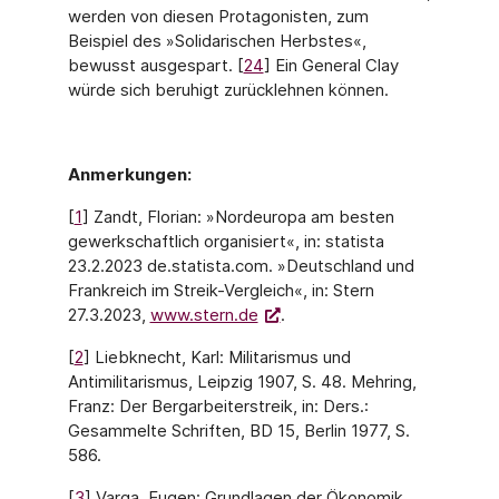
werden von diesen Protagonisten, zum
Beispiel des »Solidarischen Herbstes«,
bewusst aus­gespart. [
24
] Ein General Clay
würde sich beruhigt zurücklehnen können.
Anmerkungen:
[
1
] Zandt, Florian: »Nordeuropa am besten
gewerkschaftlich organisiert«, in: statista
23.2.2023 de.statista.com. »Deutschland und
Frankreich im Streik-Vergleich«, in: Stern
27.3.2023,
www.stern.de
.
[
2
] Liebknecht, Karl: Militarismus und
Antimilitarismus, Leipzig 1907, S. 48. Mehring,
Franz: Der Bergarbeiterstreik, in: Ders.:
Gesammelte Schriften, BD 15, Berlin 1977, S.
586.
[
3
] Varga, Eugen: Grundlagen der Ökonomik