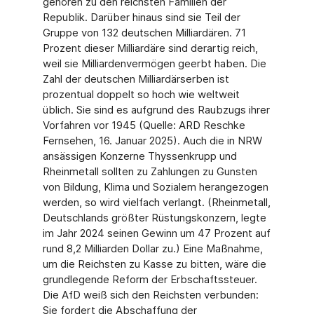
gehören zu den reichsten Familien der
Republik. Darüber hinaus sind sie Teil der
Gruppe von 132 deutschen Milliardären. 71
Prozent dieser Milliardäre sind derartig reich,
weil sie Milliardenvermögen geerbt haben. Die
Zahl der deutschen Milliardärserben ist
prozentual doppelt so hoch wie weltweit
üblich. Sie sind es aufgrund des Raubzugs ihrer
Vorfahren vor 1945 (Quelle: ARD Reschke
Fernsehen, 16. Januar 2025). Auch die in NRW
ansässigen Konzerne Thyssenkrupp und
Rheinmetall sollten zu Zahlungen zu Gunsten
von Bildung, Klima und Sozialem herangezogen
werden, so wird vielfach verlangt. (Rheinmetall,
Deutschlands größter Rüstungskonzern, legte
im Jahr 2024 seinen Gewinn um 47 Prozent auf
rund 8,2 Milliarden Dollar zu.) Eine Maßnahme,
um die Reichsten zu Kasse zu bitten, wäre die
grundlegende Reform der Erbschaftssteuer.
Die AfD weiß sich den Reichsten verbunden:
Sie fordert die Abschaffung der