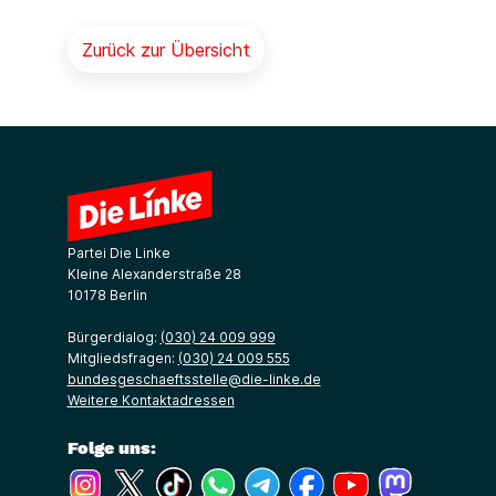
Zurück zur Übersicht
Partei Die Linke
Kleine Alexanderstraße 28
10178 Berlin
Bürgerdialog:
(030) 24 009 999
Mitgliedsfragen:
(030) 24 009 555
bundesgeschaeftsstelle@die-linke.de
Weitere Kontaktadressen
Folge uns:
(Link öffnet ein neues Fenster)
(Link öffnet ein neues Fenster)
(Link öffnet ein neues Fenster)
(Link öffnet ein neues Fenster)
(Link öffnet ein neues Fenster)
(Link öffnet ein neues Fe
(Link öffnet ein n
(Link öffne