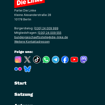
Partei Die Linke
Kleine Alexanderstraße 28
10178 Berlin
Bürgerdialog:
(030) 24 009 999
Mitgliedsfragen:
(030) 24 009 555
bundesgeschaeftsstelle@die-linke.de
Weitere Kontaktadressen
Folge uns:
(Link öffnet ein neues Fenster)
(Link öffnet ein neues Fenster)
(Link öffnet ein neues Fenster)
(Link öffnet ein neues Fenster)
(Link öffnet ein neues Fenster)
(Link öffnet ein neues Fe
(Link öffnet ein n
(Link öffne
(Link öffnet ein neues Fenster)
(Link öffnet ein neues Fenster)
Start
Satzung