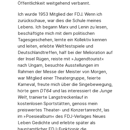
Öffentlichkeit weitgehend verbannt.
Ich wurde 1953 Mitglied der FDJ. Wenn ich
zurückschaue, war dies die Schule meines
Lebens. Ich begann Marx und Lenin zu lesen,
beschäftigte mich mit dem politischen
Tagesgeschehen, lernte ein Kollektiv kennen
und leiten, erlebte Weltfestspiele und
Deutschlandtreffen, half bei der Melioration auf
der Insel Rügen, reiste mit »Jugendtourist«
nach Ungarn, besuchte Ausstellungen im
Rahmen der Messe der Meister von Morgen,
war Mitglied einer Theatergruppe, feierte
Karneval, freute mich über die Singebewegung,
hörte gern
DT64
und las interessiert die
Junge
Welt
, trainierte Langstreckenlauf in
kostenlosen Sportstätten, genoss mein
preiswertes Theater- und Konzertanrecht, las
im »Poesiealbum« des FDJ-Verlages Neues
Leben Gedichte und erlebte später als
hauptamtlicher FDJ-Funktionär die