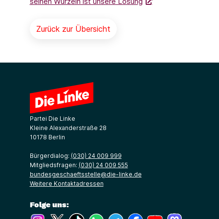
seinen Wurzeln ist unsere Losung
Zurück zur Übersicht
Partei Die Linke
Kleine Alexanderstraße 28
10178 Berlin
Bürgerdialog:
(030) 24 009 999
Mitgliedsfragen:
(030) 24 009 555
bundesgeschaeftsstelle@die-linke.de
Weitere Kontaktadressen
Folge uns:
(Link öffnet ein neues Fenster)
(Link öffnet ein neues Fenster)
(Link öffnet ein neues Fenster)
(Link öffnet ein neues Fenster)
(Link öffnet ein neues Fenster)
(Link öffnet ein neues Fe
(Link öffnet ein n
(Link öffne