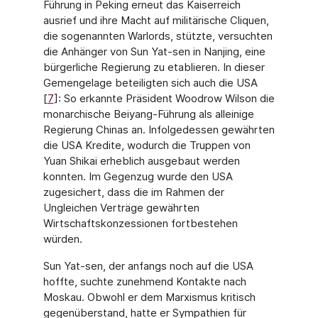
Führung in Peking erneut das Kaiserreich
ausrief und ihre Macht auf militärische Cliquen,
die sogenannten Warlords, stützte, ver­suchten
die Anhänger von Sun Yat-sen in Nanjing, eine
bürgerliche Regierung zu etablie­ren. In dieser
Gemengelage beteiligten sich auch die USA
[
7
]: So erkannte Präsident Woo­drow Wilson die
monarchische Beiyang-Führung als alleinige
Regierung Chinas an. Infol­gedessen gewährten
die USA Kredite, wodurch die Truppen von
Yuan Shikai erheblich ausgebaut werden
konnten. Im Gegenzug wurde den USA
zugesichert, dass die im Rah­men der
Ungleichen Verträge gewährten
Wirtschaftskonzessionen fortbestehen
würden.
Sun Yat-sen, der anfangs noch auf die USA
hoffte, suchte zunehmend Kontakte nach
Moskau. Obwohl er dem Marxismus kritisch
gegenüberstand, hatte er Sympathien für