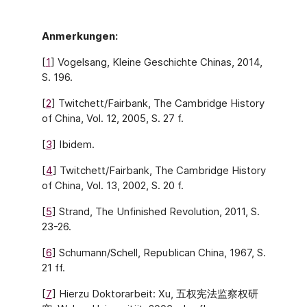
Anmerkungen:
[
1
] Vogelsang, Kleine Geschichte Chinas, 2014,
S. 196.
[
2
] Twitchett/Fairbank, The Cambridge History
of China, Vol. 12, 2005, S. 27 f.
[
3
] Ibidem.
[
4
] Twitchett/Fairbank, The Cambridge History
of China, Vol. 13, 2002, S. 20 f.
[
5
] Strand, The Unfinished Revolution, 2011, S.
23-26.
[
6
] Schumann/Schell, Republican China, 1967, S.
21 ff.
[
7
] Hierzu Doktorarbeit: Xu, 五权宪法监察权研