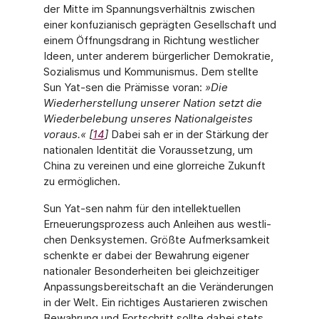
der Mitte im Spannungsverhältnis zwi­schen
einer konfuzianisch geprägten Gesellschaft und
einem Öffnungsdrang in Rich­tung westlicher
Ideen, unter anderem bürgerlicher Demokratie,
Sozialismus und Kom­munismus. Dem stellte
Sun Yat-sen die Prämisse voran:
»Die
Wiederherstellung unserer Nation setzt die
Wiederbelebung unseres Nationalgeistes
voraus.« [
14
]
Dabei sah er in der Stärkung der
nationalen Identität die Voraussetzung, um
China zu vereinen und eine glorreiche Zukunft
zu ermöglichen.
Sun Yat-sen nahm für den intellektuellen
Erneuerungsprozess auch Anleihen aus westli­
chen Denksystemen. Größte Aufmerksamkeit
schenkte er dabei der Bewahrung eigener
nationaler Besonderheiten bei gleichzeitiger
Anpassungsbereitschaft an die Verände­rungen
in der Welt. Ein richtiges Austarieren zwischen
Bewahrung und Fortschritt sollte dabei stets