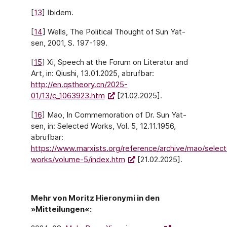
[
13
] Ibidem.
[
14
] Wells, The Political Thought of Sun Yat-
sen, 2001, S. 197-199.
[
15
] Xi, Speech at the Forum on Literatur and
Art, in: Qiushi, 13.01.2025, abrufbar:
http://en.qstheory.cn/2025-
01/13/c_1063923.htm
[21.02.2025].
[
16
] Mao, In Commemoration of Dr. Sun Yat-
sen, in: Selected Works, Vol. 5, 12.11.1956,
abrufbar:
https://www.marxists.org/reference/archive/mao/selec
works/volume-5/index.htm
[21.02.2025].
Mehr von Moritz Hieronymi in den
»Mitteilungen«: