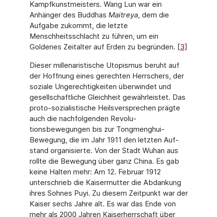
Kampfkunstmeisters. Wang Lun war ein
Anhänger des Bud­dhas
Maitreya
, dem die
Aufgabe zukommt, die letzte
Menschheitsschlacht zu führen, um ein
Goldenes Zeitalter auf Erden zu begründen. [
3
]
Dieser millenaristische Utopismus beruht auf
der Hoffnung eines gerechten Herrschers, der
soziale Ungerechtigkeiten überwindet und
gesellschaftliche Gleichheit gewährleis­tet. Das
proto-sozialistische Heilsversprechen prägte
auch die nachfolgenden Revolu­
tionsbewegungen bis zur Tongmenghui-
Bewegung, die im Jahr 1911 den letzten Auf­
stand organisierte. Von der Stadt Wuhan aus
rollte die Bewegung über ganz China. Es gab
keine Halten mehr: Am 12. Februar 1912
unterschrieb die Kaisermutter die Abdan­kung
ihres Sohnes Puyi. Zu diesem Zeitpunkt war der
Kaiser sechs Jahre alt. Es war das Ende von
mehr als 2000 Jahren Kaiserherrschaft über