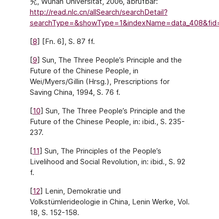
究, Wuhan Universität, 2006, abrufbar:
http://read.nlc.cn/allSearch/searchDetail?
searchType=&showType=1&indexName=data_408&fid
[
8
] [Fn. 6], S. 87 ff.
[
9
] Sun, The Three People’s Principle and the
Future of the Chinese People, in
Wei/Myers/Gillin (Hrsg.), Prescriptions for
Saving China, 1994, S. 76 f.
[
10
] Sun, The Three People’s Principle and the
Future of the Chinese People, in: ibid., S. 235-
237.
[
11
] Sun, The Principles of the People’s
Livelihood and Social Revolution, in: ibid., S. 92
f.
[
12
] Lenin, Demokratie und
Volkstümlerideologie in China, Lenin Werke, Vol.
18, S. 152-158.