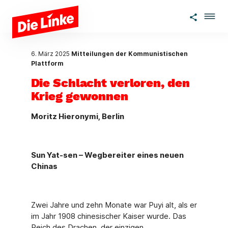
Zum Hauptinhalt springen
6. März 2025
Mitteilungen der Kommunistischen
Plattform
Die Schlacht verloren, den
Krieg gewonnen
Moritz Hieronymi, Berlin
Sun Yat-sen – Wegbereiter eines neuen
Chinas
Zwei Jahre und zehn Monate war Puyi alt, als er
im Jahr 1908 chinesischer Kaiser wur­de. Das
Reich des Drachen, der einzigen