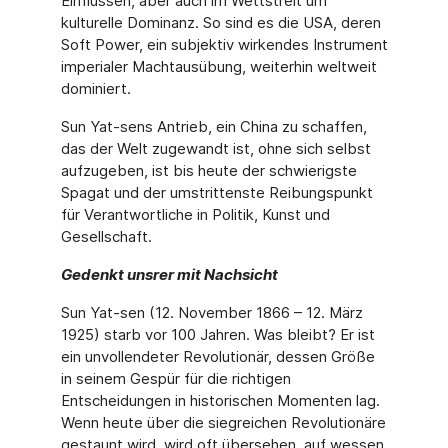
Einflüssen, aber auch im Wettstreit um
kulturelle Domi­nanz. So sind es die USA, deren
Soft Power, ein subjektiv wirkendes Instrument
imperi­aler Machtausübung, weiterhin weltweit
dominiert.
Sun Yat-sens Antrieb, ein China zu schaffen,
das der Welt zugewandt ist, ohne sich selbst
aufzugeben, ist bis heute der schwierigste
Spagat und der umstrittenste Rei­bungspunkt
für Verantwortliche in Politik, Kunst und
Gesellschaft.
Gedenkt unsrer mit Nachsicht
Sun Yat-sen (12. November 1866 – 12. März
1925) starb vor 100 Jahren. Was bleibt? Er ist
ein unvollendeter Revolutionär, dessen Größe
in seinem Gespür für die richtigen
Entscheidungen in historischen Momenten lag.
Wenn heute über die siegreichen Revo­lutionäre
gestaunt wird, wird oft übersehen, auf wessen