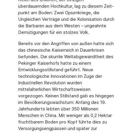
überdauernden Hochkultur, lag zu diesem Zeit­
punkt am Boden: Zwei Opiumkriege, die
Ungleichen Verträge und die Kolonisation durch
die Barbaren aus dem Westen – ungeahnte
Demütigungen für ein stolzes Volk.
Bereits vor den Angriffen von außen hatte sich
das chinesische Kaiserreich in Dauerkri­sen
befunden. Die skurrile Weltabgewandtheit des
Pekinger Kaiserhofs hatte zu einem
Entwicklungsstillstand geführt. Neue
technologische Innovationen im Zuge der
Industri­ellen Revolution wurden
mittelalterlichen Wirtschaftsweisen
vorgezogen. Keinen Still­stand gab es hingegen
im Bevölkerungswachstum: Anfang des 19.
Jahrhunderts lebten über 350 Millionen
Menschen in China. Mit weniger als 0,2 Hektar
fruchtbarem Boden pro Kopf führte dies zu
Versorgungsengpässen und später zur