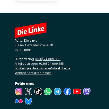
Partei Die Linke
Kleine Alexanderstraße 28
10178 Berlin
Bürgerdialog:
(030) 24 009 999
Mitgliedsfragen:
(030) 24 009 555
bundesgeschaeftsstelle@die-linke.de
Weitere Kontaktadressen
Folge uns:
(Link öffnet ein neues Fenster)
(Link öffnet ein neues Fenster)
(Link öffnet ein neues Fenster)
(Link öffnet ein neues Fenster)
(Link öffnet ein neues Fenster)
(Link öffnet ein neues Fe
(Link öffnet ein n
(Link öffne
(Link öffnet ein neues Fenster)
(Link öffnet ein neues Fenster)