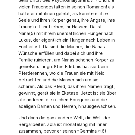
Sensibilität des Psychoanalytikers.(4) Und die
vielen Frauengestalten in seinen Romanen! als
hätte er mit ihnen gelebt, als kennte er ihre
Seele und ihren Körper genau, ihre Ängste, ihre
Traurigkeit, ihr Lieben, ihr Hassen. Da ist
Nana(5) mit ihrem unersättlichen Hunger nach
Luxus, der eigentlich ein Hunger nach Leben in
Freiheit ist. Da sind die Männer, die Nanas
Wünsche erfüllen und dabei sich und ihre
Familie ruinieren, um Nanas schönen Körper zu
genießen. Ihr größtes Erlebnis hat sie beim
Pferderennen, wo die Frauen sie mit Neid
betrachten und die Männer sich um sie
scharen. Als das Pferd, das ihren Namen trägt,
gewinnt, gerät sie in Ekstase: Jetzt ist sie über
alle anderen, die reichen Bourgeois und die
adeligen Damen und Herren, hinausgewachsen.
Und dann die ganz andere Welt, die Welt der
Bergarbeiter. Zola ist monatelang mit ihnen
zusammen, bevor er seinen »Germinal«(6)