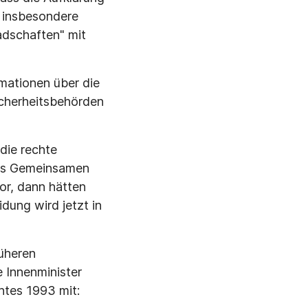
 insbesondere
adschaften" mit
rmationen über die
Sicherheitsbehörden
die rechte
 des Gemeinsamen
or, dann hätten
dung wird jetzt in
üheren
 Innenminister
htes 1993 mit: