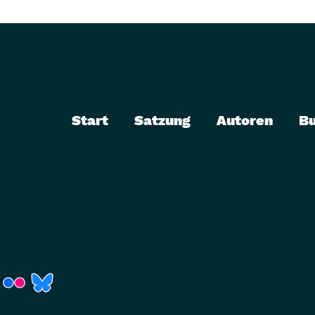
Start
Satzung
Autoren
B
r)
Fenster)
neues Fenster)
t ein neues Fenster)
 öffnet ein neues Fenster)
(Link öffnet ein neues Fenster)
(Link öffnet ein neues Fenster)
(Link öffnet ein neues Fenster)