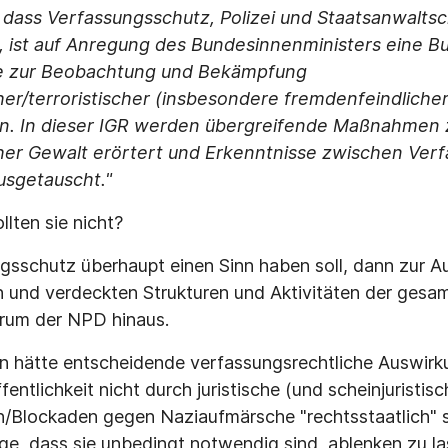
t, dass Verfassungsschutz, Polizei und Staatsanwalts
 ist auf Anregung des Bundesinnenministers eine B
e zur Beobachtung und Bekämpfung
her/terroristischer (insbesondere fremdenfeindliche
en. In dieser IGR werden übergreifende Maßnahmen
her Gewalt erörtert und Erkenntnisse zwischen Ver
ausgetauscht."
lten sie nicht?
sschutz überhaupt einen Sinn haben soll, dann zur A
en und verdeckten Strukturen und Aktivitäten der gesa
trum der NPD hinaus.
en hätte entscheidende verfassungsrechtliche Auswir
fentlichkeit nicht durch juristische (und scheinjuristis
/Blockaden gegen Naziaufmärsche "rechtsstaatlich" s
e, dass sie unbedingt notwendig sind, ablenken zu lass