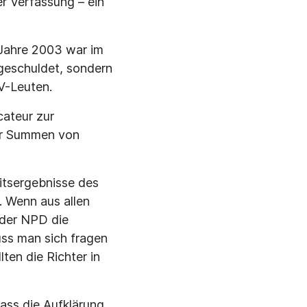
r Verfassung – ein
Jahre 2003 war im
geschuldet, sondern
V-Leuten.
cateur zur
er Summen von
eitsergebnisse des
 Wenn aus allen
 der NPD die
ss man sich fragen
en die Richter in
dass die Aufklärung