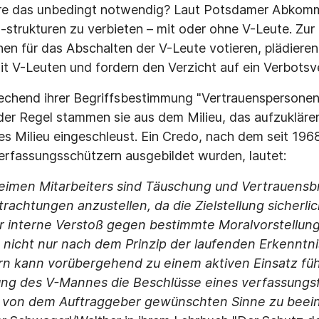
re das unbedingt notwendig? Laut Potsdamer Abkomm
-strukturen zu verbieten – mit oder ohne V-Leute. Zur 
en für das Abschalten der V-Leute votieren, plädieren 
mit V-Leuten und fordern den Verzicht auf ein Verbotsv
echend ihrer Begriffsbestimmung "Vertrauenspersonen
der Regel stammen sie aus dem Milieu, das aufzuklären/
es Milieu eingeschleust. Ein Credo, nach dem seit 19
erfassungsschützern ausgebildet wurden, lautet:
heimen Mitarbeiters sind Täuschung und Vertrauensbr
rachtungen anzustellen, da die Zielstellung sicherli
er interne Verstoß gegen bestimmte Moralvorstellun
t nicht nur nach dem Prinzip der laufenden Erkennt
n kann vorübergehend zu einem aktiven Einsatz füh
ng des V-Mannes die Beschlüsse eines verfassungsf
 von dem Auftraggeber gewünschten Sinne zu beein