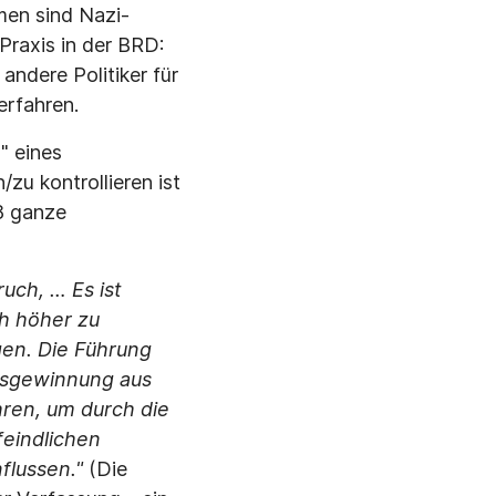
en sind Nazi-
Praxis in der BRD:
andere Politiker für
erfahren.
" eines
zu kontrollieren ist
68 ganze
uch, … Es ist
ch höher zu
gen. Die Führung
nisgewinnung aus
ren, um durch die
eindlichen
flussen."
(Die