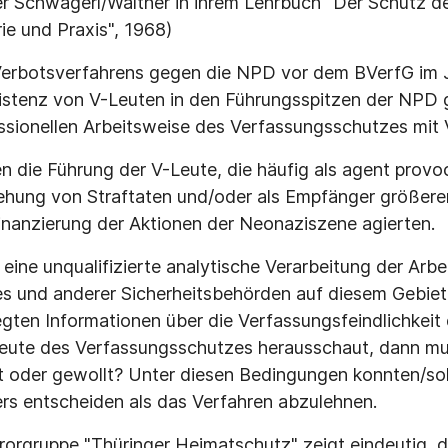
 Schwagerl/Walther in ihrem Lehrbuch "Der Schutz de
e und Praxis", 1968)
Verbotsverfahrens gegen die NPD vor dem BVerfG im 
xistenz von V-Leuten in den Führungsspitzen der NPD 
ssionellen Arbeitsweise des Verfassungsschutzes mit 
n die Führung der V-Leute, die häufig als agent provo
ehung von Straftaten und/oder als Empfänger größer
inanzierung der Aktionen der Neonaziszene agierten.
 eine unqualifizierte analytische Verarbeitung der Arb
s und anderer Sicherheitsbehörden auf diesem Gebiet.
ten Informationen über die Verfassungsfeindlichkeit
Leute des Verfassungsschutzes herausschaut, dann mu
oder gewollt? Unter diesen Bedingungen konnten/sollt
ers entscheiden als das Verfahren abzulehnen.
rrorgruppe "Thüringer Heimatschutz" zeigt eindeutig, 