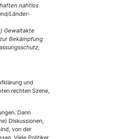
chaften nahtlos
und/Länder-
r) Gewaltakte
 zur Bekämpfung
fassungsschutz,
ufklärung und
mten rechten Szene,
kungen. Dann
che) Diskussionen,
ind, von der
en. Viele Politiker