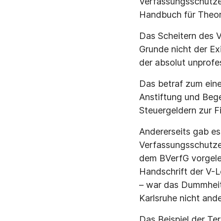
Verfassungsschützer
Handbuch für Theori
Das Scheitern des 
Grunde nicht der E
der absolut unprofe
Das betraf zum eine
Anstiftung und Beg
Steuergeldern zur F
Andererseits gab es
Verfassungsschutze
dem BVerfG vorgeleg
Handschrift der V-
– war das Dummheit 
Karlsruhe nicht and
Das Beispiel der Te