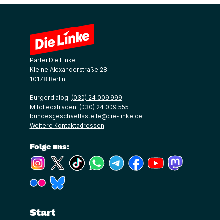
Partei Die Linke
Kleine Alexanderstraße 28
10178 Berlin
Bürgerdialog:
(030) 24 009 999
Mitgliedsfragen:
(030) 24 009 555
bundesgeschaeftsstelle@die-linke.de
Weitere Kontaktadressen
Folge uns:
(Link öffnet ein neues Fenster)
(Link öffnet ein neues Fenster)
(Link öffnet ein neues Fenster)
(Link öffnet ein neues Fenster)
(Link öffnet ein neues Fenster)
(Link öffnet ein neues Fe
(Link öffnet ein n
(Link öffne
(Link öffnet ein neues Fenster)
(Link öffnet ein neues Fenster)
Start