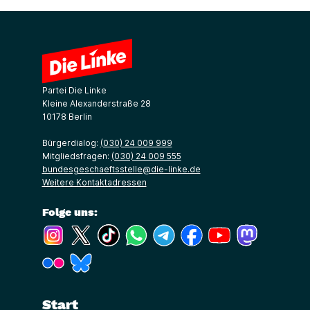
Partei Die Linke
Kleine Alexanderstraße 28
10178 Berlin
Bürgerdialog:
(030) 24 009 999
Mitgliedsfragen:
(030) 24 009 555
bundesgeschaeftsstelle@die-linke.de
Weitere Kontaktadressen
Folge uns:
(Link öffnet ein neues Fenster)
(Link öffnet ein neues Fenster)
(Link öffnet ein neues Fenster)
(Link öffnet ein neues Fenster)
(Link öffnet ein neues Fenster)
(Link öffnet ein neues Fe
(Link öffnet ein n
(Link öffne
(Link öffnet ein neues Fenster)
(Link öffnet ein neues Fenster)
Start