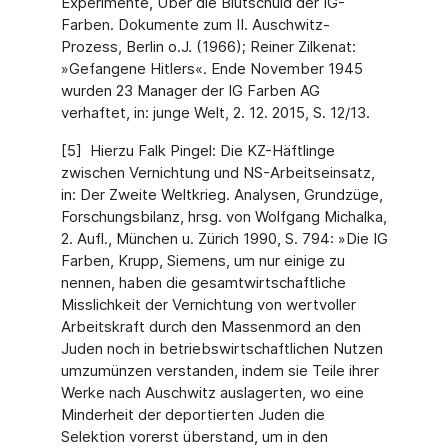
Experimente, Über die Blutschuld der IG-
Farben. Dokumente zum II. Auschwitz-
Prozess, Berlin o.J. (1966); Reiner Zilkenat:
»Gefangene Hitlers«. Ende November 1945
wurden 23 Manager der IG Farben AG
verhaftet, in: junge Welt, 2. 12. 2015, S. 12/13.
[5] Hierzu Falk Pingel: Die KZ-Häftlinge
zwischen Vernichtung und NS-Arbeitseinsatz,
in: Der Zweite Weltkrieg. Analysen, Grundzüge,
Forschungsbilanz, hrsg. von Wolfgang Michalka,
2. Aufl., München u. Zürich 1990, S. 794: »Die IG
Farben, Krupp, Siemens, um nur einige zu
nennen, haben die gesamtwirtschaftliche
Misslichkeit der Vernichtung von wertvoller
Arbeitskraft durch den Massenmord an den
Juden noch in betriebswirtschaftlichen Nutzen
umzumünzen verstanden, indem sie Teile ihrer
Werke nach Auschwitz auslagerten, wo eine
Minderheit der deportierten Juden die
Selektion vorerst überstand, um in den