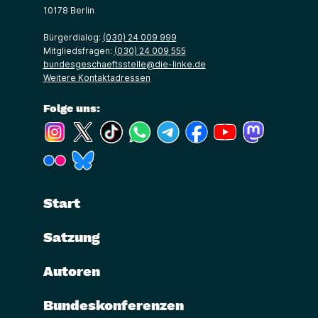
10178 Berlin
Bürgerdialog:
(030) 24 009 999
Mitgliedsfragen:
(030) 24 009 555
bundesgeschaeftsstelle@die-linke.de
Weitere Kontaktadressen
Folge uns:
(Link öffnet ein neues Fenster)
(Link öffnet ein neues Fenster)
(Link öffnet ein neues Fenster)
(Link öffnet ein neues Fenster)
(Link öffnet ein neues Fenster)
(Link öffnet ein neues Fe
(Link öffnet ein n
(Link öffne
(Link öffnet ein neues Fenster)
(Link öffnet ein neues Fenster)
Start
Satzung
Autoren
Bundeskonferenzen