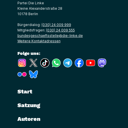
Partei Die Linke
Kleine Alexanderstraße 28
10178 Berlin
Bürgerdialog:
(030) 24 009 999
Mitgliedsfragen:
(030) 24 009 555
bundesgeschaeftsstelle@die-linke.de
Weitere Kontaktadressen
Folge uns:
(Link öffnet ein neues Fenster)
(Link öffnet ein neues Fenster)
(Link öffnet ein neues Fenster)
(Link öffnet ein neues Fenster)
(Link öffnet ein neues Fenster)
(Link öffnet ein neues Fe
(Link öffnet ein n
(Link öffne
(Link öffnet ein neues Fenster)
(Link öffnet ein neues Fenster)
Start
Satzung
Autoren