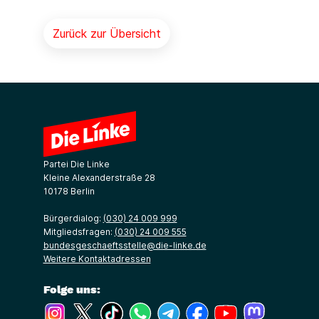
Zurück zur Übersicht
Partei Die Linke
Kleine Alexanderstraße 28
10178 Berlin
Bürgerdialog:
(030) 24 009 999
Mitgliedsfragen:
(030) 24 009 555
bundesgeschaeftsstelle@die-linke.de
Weitere Kontaktadressen
Folge uns:
(Link öffnet ein neues Fenster)
(Link öffnet ein neues Fenster)
(Link öffnet ein neues Fenster)
(Link öffnet ein neues Fenster)
(Link öffnet ein neues Fenster)
(Link öffnet ein neues Fe
(Link öffnet ein n
(Link öffne