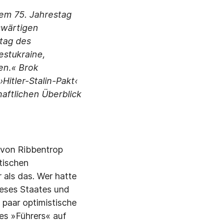
em 75. Jahrestag
swärtigen
tag des
estukraine,
en.« Brok
Hitler-Stalin-Pakt‹
aftlichen Überblick
m von Ribbentrop
tischen
 als das. Wer hatte
ieses Staates und
 paar optimistische
des »Führers« auf