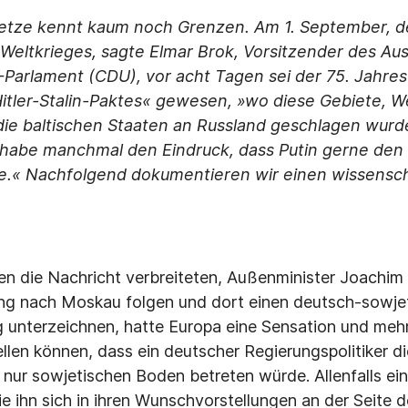
Hetze kennt kaum noch Grenzen. Am 1. September, d
. Weltkrieges, sagte Elmar Brok, Vorsitzender des Au
Parlament (CDU), vor acht Tagen sei der 75. Jahres
itler-Stalin-Paktes« gewesen, »wo diese Gebiete, W
 die baltischen Staaten an Russland geschlagen wurd
 habe manchmal den Eindruck, dass Putin gerne den ›
e.« Nachfolgend dokumentieren wir einen wissensch
ren die Nachricht verbreiteten, Außenminister Joachi
ung nach Moskau folgen und dort einen deutsch-sowje
g unterzeichnen, hatte Europa eine Sensation und mehr
ellen können, dass ein deutscher Regierungspolitiker d
nur sowjetischen Boden betreten würde. Allenfalls ein
e ihn sich in ihren Wunschvorstellungen an der Seite 