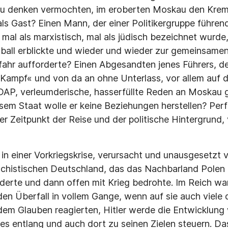
u denken vermochten, im eroberten Moskau den Krem
als Gast? Einen Mann, der einer Politikergruppe führen
mal als marxistisch, mal als jüdisch bezeichnet wurde,
ball erblickte und wieder und wieder zur gemeinsame
ahr aufforderte? Einen Abgesandten jenes Führers, d
ampf« und von da an ohne Unterlass, vor allem auf de
AP, verleumderische, hasserfüllte Reden an Moskau ge
iesem Staat wolle er keine Beziehungen herstellen? Pe
er Zeitpunkt der Reise und der politische Hintergrund,
 in einer Vorkriegskrise, verursacht und unausgesetzt 
chistischen Deutschland, das das Nachbarland Polen 
derte und dann offen mit Krieg bedrohte. Im Reich wa
den Überfall in vollem Gange, wenn auf sie auch viele
em Glauben reagierten, Hitler werde die Entwicklung 
s entlang und auch dort zu seinen Zielen steuern. Da