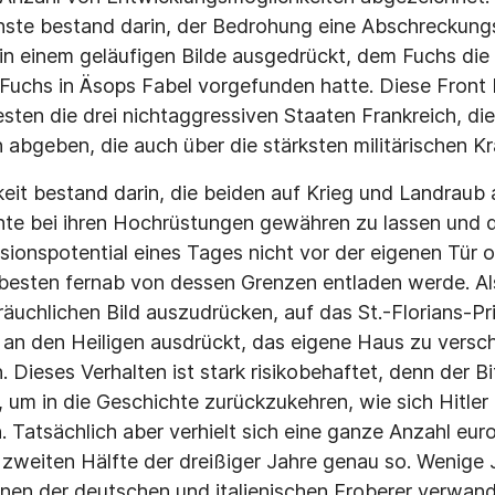
hste bestand darin, der Bedrohung eine Abschreckun
in einem geläufigen Bilde ausgedrückt, dem Fuchs die
 Fuchs in Äsops Fabel vorgefunden hatte. Diese Front 
ten die drei nichtaggressiven Staaten Frankreich, d
 abgeben, die auch über die stärksten militärischen K
eit bestand darin, die beiden auf Krieg und Landrau
te bei ihren Hochrüstungen gewähren zu lassen und d
ssionspotential eines Tages nicht vor der eigenen Tür 
besten fernab von dessen Grenzen entladen werde. Al
räuchlichen Bild auszudrücken, auf das St.-Florians-Pr
te an den Heiligen ausdrückt, das eigene Haus zu vers
Dieses Verhalten ist stark risikobehaftet, denn der Bit
, um in die Geschichte zurückzukehren, wie sich Hitler
 Tatsächlich aber verhielt sich eine ganze Anzahl eur
r zweiten Hälfte der dreißiger Jahre genau so. Wenige
nen der deutschen und italienischen Eroberer verwand