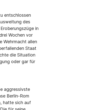
zu entschlossen
 Ausweitung des
r Eroberungszüge in
 drei Wochen vor
ie Wehrmacht allen
erfallenden Staat
hte die Situation
igung oder gar für
ie aggressivste
chse Berlin-Rom
 hatte sich auf
Die für seine