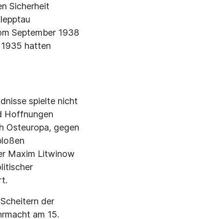
en Sicherheit
hlepptau
vom September 1938
 1935 hatten
nisse spielte nicht
nd Hoffnungen
ch Osteuropa, gegen
bloßen
ter Maxim Litwinow
itischer
t.
 Scheitern der
hrmacht am 15.