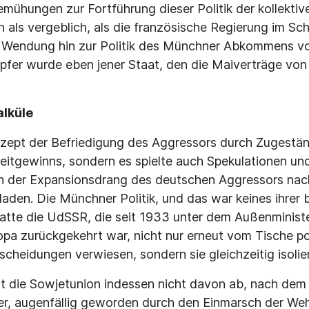
emühungen zur Fortführung dieser Politik der kollektiv
h als vergeblich, als die französische Regierung im Sc
e Wendung hin zur Politik des Münchner Abkommens 
pfer wurde eben jener Staat, den die Maiverträge von
alküle
zept der Befriedigung des Aggressors durch Zugeständ
Zeitgewinns, sondern es spielte auch Spekulationen u
ich der Expansionsdrang des deutschen Aggressors na
laden. Die Münchner Politik, und das war keines ihrer 
atte die UdSSR, die seit 1933 unter dem Außenminis
pa zurückgekehrt war, nicht nur erneut vom Tische pol
cheidungen verwiesen, sondern sie gleichzeitig isolier
lt die Sowjetunion indessen nicht davon ab, nach dem
er, augenfällig geworden durch den Einmarsch der We