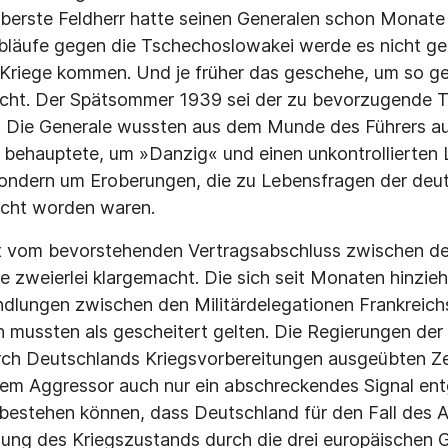
berste Feldherr hatte seinen Generalen schon Monate z
bläufe gegen die Tschechoslowakei werde es nicht ge
Kriege kommen. Und je früher das geschehe, um so ge
cht. Der Spätsommer 1939 sei der zu bevorzugende T
. Die Generale wussten aus dem Munde des Führers auc
 behauptete, um »Danzig« und einen unkontrollierte
ondern um Eroberungen, die zu Lebensfragen der deu
scht worden waren.
t vom bevorstehenden Vertragsabschluss zwischen d
 zweierlei klargemacht. Die sich seit Monaten hinzie
dlungen zwischen den Militärdelegationen Frankreich
n mussten als gescheitert gelten. Die Regierungen de
rch Deutschlands Kriegsvorbereitungen ausgeübten Ze
m Aggressor auch nur ein abschreckendes Signal en
 bestehen können, dass Deutschland für den Fall des A
ösung des Kriegszustands durch die drei europäischen