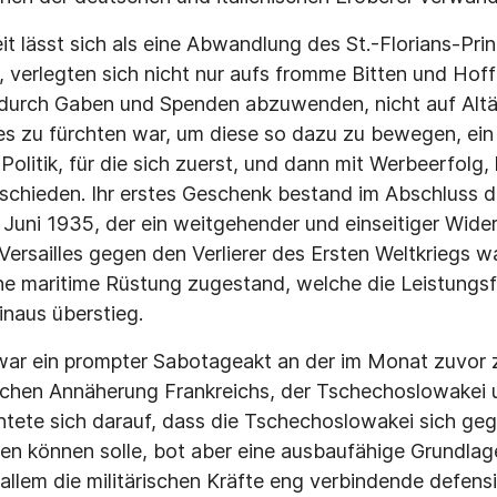
it lässt sich als eine Abwandlung des St.-Florians-Pri
n, verlegten sich nicht nur aufs fromme Bitten und Hof
 durch Gaben und Spenden abzuwenden, nicht auf Altär
es zu fürchten war, um diese so dazu zu bewegen, ein
Politik, für die sich zuerst, und dann mit Werbeerfolg
tschieden. Ihr erstes Geschenk bestand im Abschluss 
 Juni 1935, der ein weitgehender und einseitiger Wider
rsailles gegen den Verlierer des Ersten Weltkriegs 
ne maritime Rüstung zugestand, welche die Leistungsf
inaus überstieg.
r ein prompter Sabotageakt an der im Monat zuvor 
chen Annäherung Frankreichs, der Tschechoslowakei 
chtete sich darauf, dass die Tschechoslowakei sich ge
n können solle, bot aber eine ausbaufähige Grundlag
allem die militärischen Kräfte eng verbindende defens