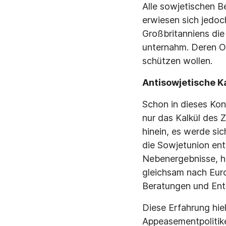
Alle sowjetischen B
erwiesen sich jedoc
Großbritanniens di
unternahm. Deren O
schützen wollen.
Antisowjetische K
Schon in dieses Kon
nur das Kalkül des 
hinein, es werde s
die Sowjetunion ent
Nebenergebnisse, h
gleichsam nach Euro
Beratungen und Ents
Diese Erfahrung hie
Appeasementpolitik