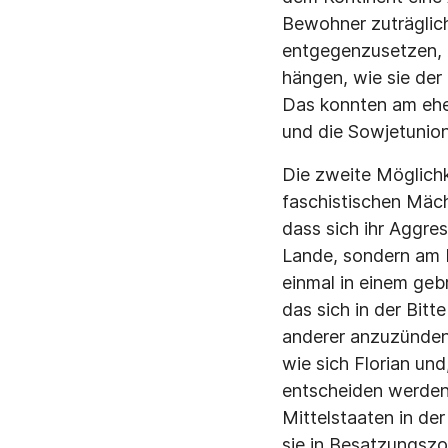
Bewohner zuträglic
entgegenzusetzen, 
hängen, wie sie der
Das konnten am ehes
und die Sowjetunion
Die zweite Möglichk
faschistischen Mäch
dass sich ihr Aggre
Lande, sondern am 
einmal in einem geb
das sich in der Bit
anderer anzuzünden. 
wie sich Florian und
entscheiden werden.
Mittelstaaten in de
sie in Besatzungszo