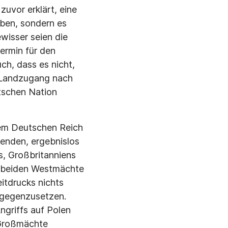
uvor erklärt, eine
ben, sondern es
wisser seien die
ermin für den
h, dass es nicht,
n Landzugang nach
tschen Nation
em Deutschen Reich
henden, ergebnislos
s, Großbritanniens
r beiden Westmächte
itdrucks nichts
tgegenzusetzen.
ngriffs auf Polen
 Großmächte