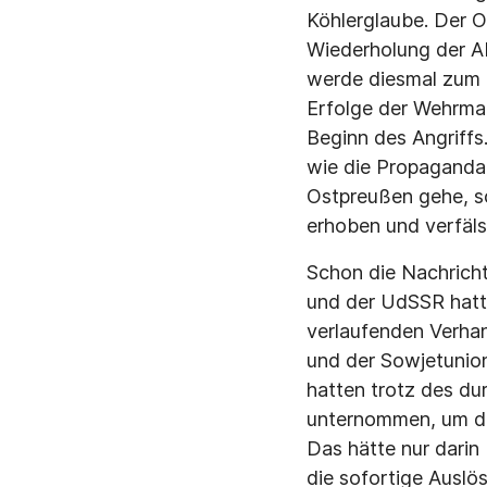
Köhlerglaube. Der O
Wiederholung der A
werde diesmal zum 
Erfolge der Wehrma
Beginn des Angriffs
wie die Propaganda
Ostpreußen gehe, s
erhoben und verfäl
Schon die Nachrich
und der UdSSR hatte
verlaufenden Verhan
und der Sowjetunio
hatten trotz des du
unternommen, um de
Das hätte nur darin
die sofortige Ausl