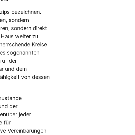
nzips bezeichnen.
fen, sondern
en, sondern direkt
 Haus weiter zu
, herrschende Kreise
des sogenannten
ruf der
war und dem
ähigkeit von dessen
zustande
und der
genüber jeder
e für
ive Vereinbarungen.