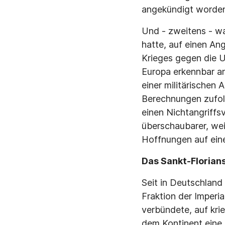
angekündigt worde
Und - zweitens - wa
hatte, auf einen An
Krieges gegen die U
Europa erkennbar an
einer militärischen
Berechnungen zufol
einen Nichtangriffs
überschaubarer, weil
Hoffnungen auf eine
Das Sankt-Florians
Seit in Deutschland
Fraktion der Imperi
verbündete, auf kri
dem Kontinent eine 