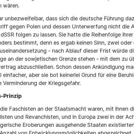
n wären.
r unbezweifelbar, dass sich die deutsche Führung da
griff gegen Polen und dessen Unterwerfung nicht die
dSSR folgen zu lassen. Sie hatte die Reihenfolge ihre
ders bestimmt, denn es ergab keinen Sinn, zwei oder
 Auseinandersetzung - nach Ablauf dieser Frist würde d
ge an der sowjetischen Grenze stehen - mit dem zu üb
vertrag abzuschließen. Schon dessen Ankündigung mac
 einfacher, aber sie bot keinerlei Grund für eine Beruh
 Verminderung der Kriegsgefahr.
-Prinzip
 die Faschisten an der Staatsmacht waren, mit ihnen d
alisten und Revanchisten, und in Europa zwei in der A
egerische Eroberungen ausgehende Staaten existierten,
Anzahl von Entwicklungsmöglichkeiten abgezeichnet. 