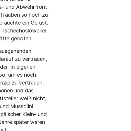
gs- und Abwehrfront
 Trauben so hoch zu
brauchte ein Gerüst.
ie Tschechoslowakei
räfte geboten.
b ausgehenden
arauf zu vertrauen,
oder im eigenen
so, um es noch
inzip zu vertrauen,
chonen und das
tsteller weiß nicht,
 und Mussolini
opäischer Klein- und
 Jahre später waren
elt.