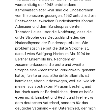
wurde häu­fig der 1948 entstandene
Karnevalsschlager »Wir sind die Eingeborenen
von Trizone­sien« gesungen. 1952 entschied ein
Briefwechsel zwischen Bundeskanzler Konrad
Ade­nauer und dem Bundespräsidenten
Theodor Heuss über die Notlösung, dass die
dritte Strophe des Deutschlandliedes die
Nationalhymne der Bundesrepublik ist. Wie
proble­matisch selbst die dritte Strophe ist,
darauf wies Wolfgang Harich im Mai 1994 im
Berli­ner Ensemble hin. Nachdem er
zusammenfassend die erste und zweite
Strophe eine »monströse Peinlichkeit« genannt
hatte, führte er aus: »Die dritte allenfalls ist
harmlo­ser, aber nur deswegen, weil sie, wie ich
meine, aus abstrakten Phrasen besteht, und
hat doch auch ihr Bedenkliches, denn es heißt
eben nicht, Einigkeit und Recht und Frei­heit
in
dem deutschen Vaterland, sondern
für
das
deutsche Vaterland – ein Unter­schied, der mich