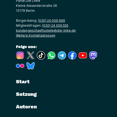
Partei Die Linke
Kleine Alexanderstraße 28
10178 Berlin
Bürgerdialog:
(030) 24 009 999
Mitgliedsfragen:
(030) 24 009 555
bundesgeschaeftsstelle@die-linke.de
Weitere Kontaktadressen
Folge uns:
(Link öffnet ein neues Fenster)
(Link öffnet ein neues Fenster)
(Link öffnet ein neues Fenster)
(Link öffnet ein neues Fenster)
(Link öffnet ein neues Fenster)
(Link öffnet ein neues Fe
(Link öffnet ein n
(Link öffne
(Link öffnet ein neues Fenster)
(Link öffnet ein neues Fenster)
Start
Satzung
Autoren