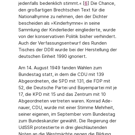
jedenfalls bedenklich stimmt.« [
6
] Die Chance,
den großartigen Brecht­schen Text für die
Nationalhymne zu nehmen, den der Dichter
bescheiden als »Kinder­hymne« in seine
Sammlung der Kinderlieder eingliederte, wurde
von der konservativen Politik bisher verhindert.
Auch der Verfassungsentwurf des Runden
Tisches der DDR wurde bei der Herstellung der
deutschen Einheit 1990 ignoriert.
Am 14. August 1949 fanden Wahlen zum
Bundestag statt, in dem die CDU mit 139
Abge­ordneten, die SPD mit 131, die FDP mit
52, die Deutsche Partei und Bayernpartei mit je
17, die KPD mit 15 und das Zentrum mit 10
Abgeordneten vertreten waren. Konrad Ade­
nauer, CDU, wurde mit einer Stimme Mehrheit,
seiner eigenen, im September vom Bun­destag
zum Bundeskanzler gewählt. Die Regierung der
UdSSR protestierte in drei gleich­lautenden
Noten an die Westmächte gegen die Bildung