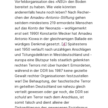
Vorfeldorganisation des
»NSU«
den Boden
bereitet zu haben. Wie viele könnten
anderenfalls heute noch leben? Nach Recher­
chen der
Amadeu-Antonio-Stiftung
gehen
seitdem mindestens 219 ermordete Menschen
auf
das Konto
der Neonazis – wohlgemerkt
erst
seit 1990! Konstantin Wecker hat Amadeu
Antonio Kiowa in der gleichnamigen Ballade ein
würdiges Denkmal gesetzt. [
4
] Spätestens
seit 1950 verläuft nach unzähligen Anschlägen
und Tötungsdelikten in Westdeutschland und -
europa eine Blutspur teils staatlich gelenkten
rechten Terrors mit über hundert Ermordeten,
während in der DDR bis 1987 keine gezielte
Gewalt rechter Organisationen festzustellen
war! Die Behauptung, der faschistische Terror
im geteilten Deutschland sei nahezu gleich
verteilt gewesen oder gar noch, die DDR sei
schuld
am Terror nach dem Anschluss, ist
somit falsch und dient alleine der
Diskreditierung des gewesenen Sozialis­mus