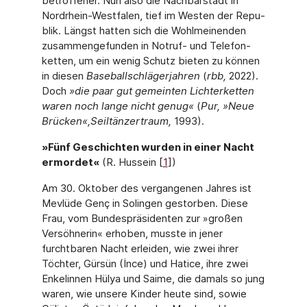
betroffener. Nun also die Nachbarstadt in
Nordrhein-Westfalen, tief im Westen der Repu­
blik. Längst hatten sich die Wohlmeinenden
zusammengefunden in Notruf- und Telefon­
ketten, um ein wenig Schutz bieten zu können
in diesen
Baseballschlägerjahren
(
rbb,
2022).
Doch
»die paar gut gemeinten Lichterketten
waren noch lange nicht genug«
(
Pur, »Neue
Brücken«,
Seiltänzertraum,
1993).
»Fünf Geschichten wurden in einer Nacht
ermordet«
(R. Hussein [
1
])
Am 30. Oktober des vergangenen Jahres ist
Mevlüde Genç in Solingen gestorben. Diese
Frau, vom Bundespräsiden­ten zur »großen
Versöhnerin« erhoben, musste in jener
furchtbaren Nacht erleiden, wie zwei ihrer
Töchter, Gürsün (İnce) und Hatice, ihre zwei
Enkelinnen Hülya und Saime, die damals so jung
waren, wie unsere Kinder heute sind, sowie