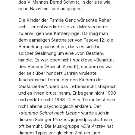
des V-Mannes Bernd Schmitt, in der alte wie
neue Nazis ein- und ausgingen.
Die Kinder der Familie Genç wünschte Reher
sich – er entwürdigte sie zu »Mistviechern« –
zu erwürgen wie Katzenjunge. Da mag man
dem damaligen Statthalter von Taşova [
2
] die
Bemerkung nachsehen, dass es sich bei
solcher Gesinnung um eine »von Bestien«
handle. Es war eben nicht
nur
diese »Banalität
des Bösen« (Hannah Arendt), sondern es war
der seit über hundert Jahren virulente
faschistische Terror, der den Kindern der
Gastarbeiter*innen
das Lebensrecht absprach
und es ihnen brutal nahm. Er begann nicht 1990
und endete nicht 1993. Dieser Terror lässt sich
nicht alleine psychologisch erklären. Der
»stumme Schrei nach Liebe«
wurde auch in
diesem Solinger Prozess jugendpsychia­trisch
oft bemüht. Die Musikgruppe
»Die Ärzte«
hat
diesem Typus zur gleichen Zeit ein Lied