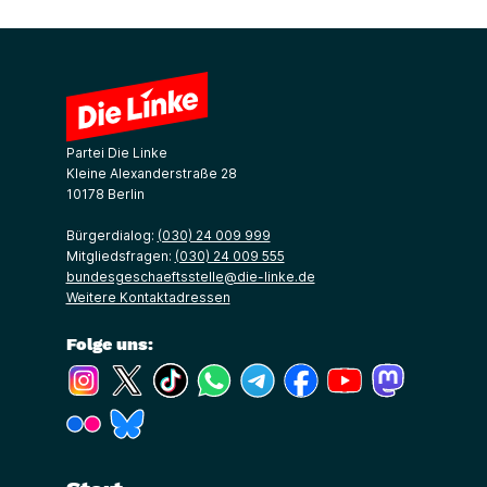
Partei Die Linke
Kleine Alexanderstraße 28
10178 Berlin
Bürgerdialog:
(030) 24 009 999
Mitgliedsfragen:
(030) 24 009 555
bundesgeschaeftsstelle@die-linke.de
Weitere Kontaktadressen
Folge uns:
(Link öffnet ein neues Fenster)
(Link öffnet ein neues Fenster)
(Link öffnet ein neues Fenster)
(Link öffnet ein neues Fenster)
(Link öffnet ein neues Fenster)
(Link öffnet ein neues Fe
(Link öffnet ein n
(Link öffne
(Link öffnet ein neues Fenster)
(Link öffnet ein neues Fenster)