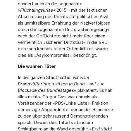
erinnert auch an die sogenannte
»Flüchtlingskrise«
2015 – mit der faktischen
Abschaf­fung des Rechts auf politisches Asyl
als unmittelbare Erfahrung der Naziverfolgten
durch die sogenannte »Drittstaatenregelung«,
nach der Geflüchtete nicht mehr über einen
ver­meintlich »sicheren Drittstaat« in die BRD
einreisen können. In der Öffentlichkeit wurde
dies als »Asylkompromiss« beschönigt.
Die wahren Täter
In der ganzen Stadt hatten wir
»Die
BrandstifterInnen sitzen in Bonn – auf zur
Blockade des Bundestages«
plakatiert. Es half
alles nichts. Gregor Gysi war damals als
Vorsitzender der »PDS/Linke Liste«-Fraktion
der einzige Abgeordnete, der an der Bannmeile
zu den über zehntausend Demonstrierenden
sprach. Unweit des Tatorts stand am
Schlagbaum an die Wand gesprüht:
»Erst stirbt