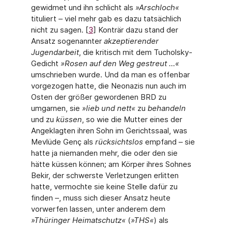
gewidmet und ihn schlicht als
»Arschloch«
tituliert – viel mehr gab es dazu tatsächlich
nicht zu sagen. [
3
] Konträr dazu stand der
Ansatz sogenannter
akzeptierender
Jugendarbeit
, die kritisch mit dem Tucholsky-
Gedicht
»Rosen auf den Weg gestreut …«
umschrieben wur­de. Und da man es offenbar
vorgezogen hatte, die Neonazis nun auch im
Osten der größer gewordenen BRD zu
umgarnen, sie
»lieb und nett«
zu
behandeln
und zu
küssen
, so wie die Mutter eines der
Angeklagten ihren Sohn im Gerichtssaal, was
Mevlüde Genç als
rück­sichtslos
empfand – sie
hatte ja niemanden mehr, die oder den sie
hätte küssen können; am Körper ihres Sohnes
Bekir, der schwerste Verletzungen erlitten
hatte, vermochte sie keine Stelle dafür zu
finden –, muss sich dieser Ansatz heute
vorwerfen lassen, unter anderem dem
»Thüringer Heimatschutz«
(
»THS«
) als