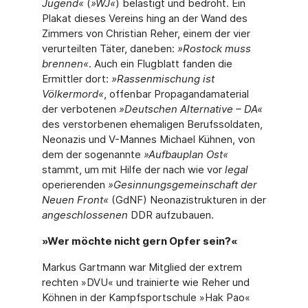
Jugend«
(
»WJ«
) belästigt und bedroht. Ein
Pla­kat dieses Vereins hing an der Wand des
Zimmers von Christian Reher, einem der vier
verurteilten Täter, daneben:
»Rostock muss
brennen«
. Auch ein Flugblatt fanden die
Ermitt­ler dort:
»Rassenmischung ist
Völkermord«
, offenbar Propagandamaterial
der verbotenen
»Deutschen Alternative – DA«
des verstorbenen ehemaligen Berufssoldaten,
Neonazis und V-Mannes Michael Kühnen, von
dem der sogenannte
»Aufbauplan Ost«
stammt, um mit Hilfe der nach wie vor
legal
operierenden
»Gesinnungsgemeinschaft der
Neuen Front«
(GdNF) Neonazistrukturen in der
angeschlossenen
DDR aufzubauen.
»Wer möchte nicht gern Opfer sein?«
Markus Gartmann war Mitglied der extrem
rechten »DVU« und trainierte wie Reher und
Köhnen in der Kampfsportschule »Hak Pao«