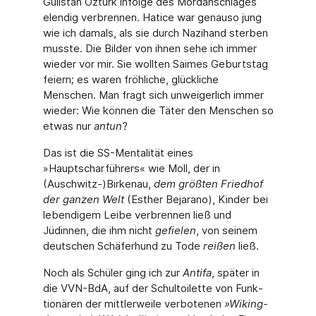
Gülistan Öztürk infolge des Mordanschlages
elendig verbrennen. Hatice war genauso jung
wie ich damals, als sie durch Nazihand sterben
musste. Die Bilder von ihnen sehe ich immer
wieder vor mir. Sie wollten Saimes Geburtstag
feiern; es waren fröhliche, glückliche
Menschen. Man fragt sich unweigerlich immer
wieder: Wie können die Täter den Menschen so
etwas nur
antun
?
Das ist die SS-Mentalität eines
»Hauptscharführers« wie Moll, der in
(Auschwitz-)Birkenau,
dem größten Friedhof
der ganzen Welt
(Esther Bejarano), Kinder bei
lebendigem Leibe ver­brennen ließ und
Jüdinnen, die ihm nicht
gefielen
, von seinem
deutschen Schäferhund zu Tode
reißen
ließ.
Noch als Schüler ging ich zur
Antifa
, später in
die VVN-BdA, auf der Schultoilette von Funk­
tionären der mittlerweile verbotenen
»Wiking-