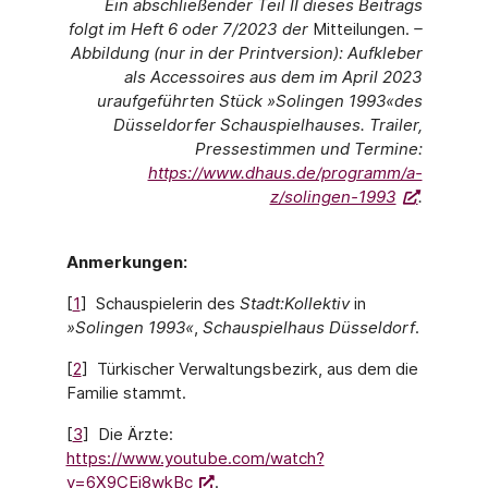
Ein abschließender Teil II dieses Beitrags
folgt im Heft 6 oder 7/2023 der
Mitteilungen.
–
Abbildung (nur in der Printversion): Aufkleber
als Accessoires aus dem im April 2023
uraufgeführten Stück »
Solingen 1993«
des
Düsseldorfer Schauspielhauses. Trailer,
Pressestimmen und Termine:
https://www.dhaus.de/programm/a-
z/solingen-1993
.
Anmerkungen:
[
1
] Schauspielerin des
Stadt:Kollektiv
in
»
Solingen 1993
«
,
Schauspielhaus Düsseldorf
.
[
2
] Türkischer Verwaltungsbezirk, aus dem die
Familie stammt.
[
3
] Die Ärzte:
https://www.youtube.com/watch?
v=6X9CEi8wkBc
.