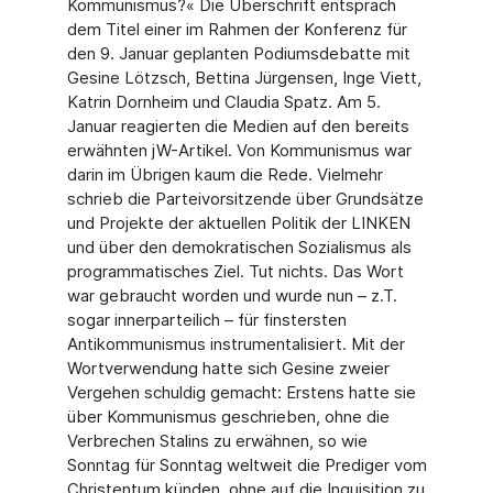
Kommunismus?« Die Überschrift entsprach
dem Titel einer im Rahmen der Konferenz für
den 9. Januar geplanten Podiumsdebatte mit
Gesine Lötzsch, Bettina Jürgensen, Inge Viett,
Katrin Dornheim und Claudia Spatz. Am 5.
Januar reagierten die Medien auf den bereits
erwähnten jW-Artikel. Von Kommunismus war
darin im Übrigen kaum die Rede. Vielmehr
schrieb die Parteivorsitzende über Grundsätze
und Projekte der aktuellen Politik der LINKEN
und über den demokratischen Sozialismus als
programmatisches Ziel. Tut nichts. Das Wort
war gebraucht worden und wurde nun – z.T.
sogar innerparteilich – für finstersten
Antikommunismus instrumentalisiert. Mit der
Wortverwendung hatte sich Gesine zweier
Vergehen schuldig gemacht: Erstens hatte sie
über Kommunismus geschrieben, ohne die
Verbrechen Stalins zu erwähnen, so wie
Sonntag für Sonntag weltweit die Prediger vom
Christentum künden, ohne auf die Inquisition zu