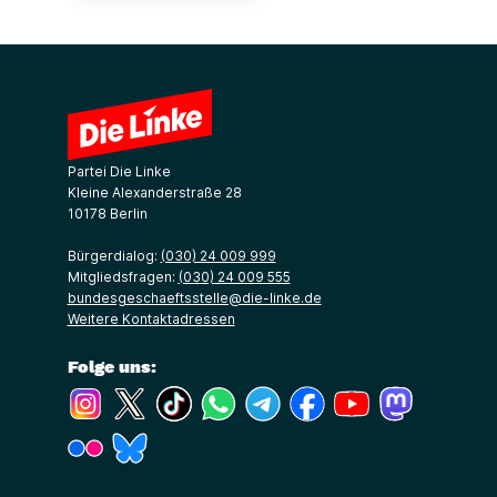
Partei Die Linke
Kleine Alexanderstraße 28
10178 Berlin
Bürgerdialog:
(030) 24 009 999
Mitgliedsfragen:
(030) 24 009 555
bundesgeschaeftsstelle@die-linke.de
Weitere Kontaktadressen
Folge uns:
(Link öffnet ein neues Fenster)
(Link öffnet ein neues Fenster)
(Link öffnet ein neues Fenster)
(Link öffnet ein neues Fenster)
(Link öffnet ein neues Fenster)
(Link öffnet ein neues Fe
(Link öffnet ein n
(Link öffne
(Link öffnet ein neues Fenster)
(Link öffnet ein neues Fenster)