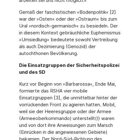
arbeiten sei uns nicht möglich.«
Gemäß der faschistischen »Bodenpolitik« [2]
war der »Osten« oder der »Ostraum« bis zum
Ural »nordisch-germanisch« zu besiedeln. Der
in diesem Kontext gebräuchliche Euphemismus
»Umsiedlung« bedeutete sowohl Vertreibung
als auch Dezimierung (Genozid) der
autochthonen Bevölkerung.
Die Einsatzgruppen der Sicherheitspolizei
und des SD
Kurz vor Beginn von »Barbarossa«, Ende Mai,
formierte das RSHA vier mobile
Einsatzgruppen [3], die unmittelbar hinter der
vorrückenden Front zu agieren hatten. Mobil,
weil sie der Heeresgruppe oder der Armee
(Armeeoberkommando) unterstellt(!) waren
und von dort ihre Anweisungen zum Marsch
(Einrücken in die angewiesenen Gebiete)
bekamen. Der Nord-Süd-Richtung des