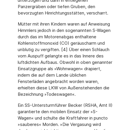
unterzogen und dann in entlegenen
Panzergräben oder tiefen Gruben, den
bevorzugten Hinrichtungsstätten, verscharrt.
Mütter mit ihren Kindern waren auf Anweisung
Himmlers jedoch in den sogenannten S-Wagen
durch das im Motorenabgas enthaltene
Kohlenstoffmonoxid (CO) geräuscharm und
unblutig zu vergiften. [4] Über einen Schlauch
vom Auspuff gelangte es in das Innere des
luftdichten Aufbaus. Obwohl in oben genannter
Einsatzgruppe als »Wohnwagen« drapiert,
indem die auf dem Lande üblichen
Fensterläden angebracht worden waren,
erhielten diese LKW von Außenstehenden die
Bezeichnung »Todeswagen«.
Ein SS-Untersturmführer Becker (RSHA, Amt II)
garantierte den mobilen Einsatz der »S-
Wagen« und schulte die Kraftfahrer in puncto
»sauberes« Morden. »Die Vergasung wird