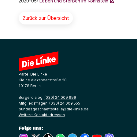
2020-05:
Leben und Sterben im Kohnstein
Zurück zur Übersicht
Partei Die Linke
Kleine Alexanderstraße 28
10178 Berlin
Bürgerdialog:
(030) 24 009 999
Mitgliedsfragen:
(030) 24 009 555
bundesgeschaeftsstelle@die-linke.de
Weitere Kontaktadressen
Folge uns:
(Link öffnet ein neues Fenster)
(Link öffnet ein neues Fenster)
(Link öffnet ein neues Fenster)
(Link öffnet ein neues Fenster)
(Link öffnet ein neues Fenster)
(Link öffnet ein neues Fe
(Link öffnet ein n
(Link öffne