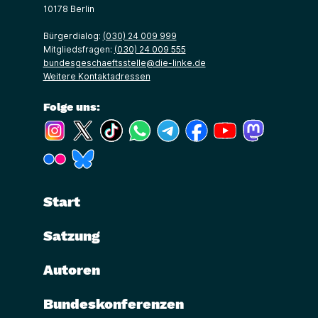
10178 Berlin
Bürgerdialog:
(030) 24 009 999
Mitgliedsfragen:
(030) 24 009 555
bundesgeschaeftsstelle@die-linke.de
Weitere Kontaktadressen
Folge uns:
(Link öffnet ein neues Fenster)
(Link öffnet ein neues Fenster)
(Link öffnet ein neues Fenster)
(Link öffnet ein neues Fenster)
(Link öffnet ein neues Fenster)
(Link öffnet ein neues Fe
(Link öffnet ein n
(Link öffne
(Link öffnet ein neues Fenster)
(Link öffnet ein neues Fenster)
Start
Satzung
Autoren
Bundeskonferenzen