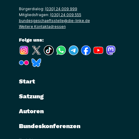
Bürgerdialog:
(030) 24 009 999
Mitgliedsfragen:
(030) 24 009 555
bundesgeschaeftsstelle@die-linke.de
Weitere Kontaktadressen
Folge uns:
(Link öffnet ein neues Fenster)
(Link öffnet ein neues Fenster)
(Link öffnet ein neues Fenster)
(Link öffnet ein neues Fenster)
(Link öffnet ein neues Fenster)
(Link öffnet ein neues Fe
(Link öffnet ein n
(Link öffne
(Link öffnet ein neues Fenster)
(Link öffnet ein neues Fenster)
Start
Satzung
Autoren
Bundeskonferenzen